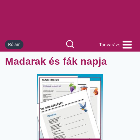
Skip
to
content
Tanvarázs
Rólam
Madarak és fák napja