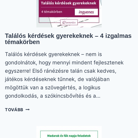
Találós kérdések gyerekeknek – 4 izgalmas
témakörben
Találós kérdések gyerekeknek – nem is
gondolnátok, hogy mennyi mindent fejlesztenek
egyszerre! Első ránézésre talán csak kedves,
játékos kérdéseknek tűnnek, de valójában
mögöttük van a szövegértés, a logikus
gondolkodás, a szókincsbővítés és a…
TALÁLÓS
TOVÁBB
KÉRDÉSEK
GYEREKEKNEK
–
4