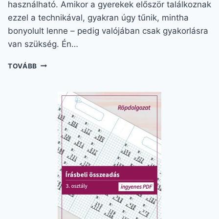
használható. Amikor a gyerekek először találkoznak
ezzel a technikával, gyakran úgy tűnik, mintha
bonyolult lenne – pedig valójában csak gyakorlásra
van szükség. Én…
ÍRÁSBELI
TOVÁBB
KIVONÁS
3.
OSZTÁLY:
INGYENES
FELADATLAP
KÉT
VERZIÓBAN!