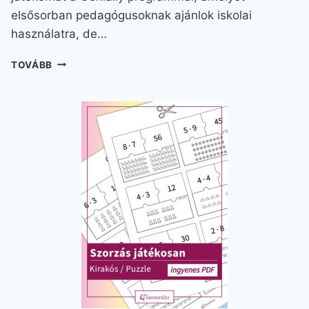
elsősorban pedagógusoknak ajánlok iskolai
használatra, de…
SZORZÁS
TOVÁBB
GYAKORLÁS
ONLINE,
AMI
MEGMOZGATJA
A
GYEREKEKET