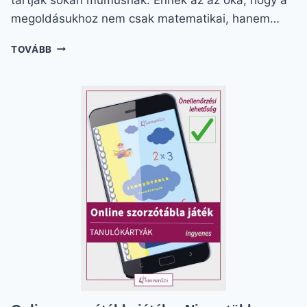
megoldásukhoz nem csak matematikai, hanem…
SZÖVEGES
TOVÁBB
FELADATOK
3.
OSZTÁLYOSOKNAK:
HOGYAN
GYŐZZÜK
LE
A
MUMUST?