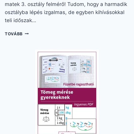
matek 3. osztály felmérő! Tudom, hogy a harmadik
osztályba lépés izgalmas, de egyben kihívásokkal
teli időszak…
MATEK
TOVÁBB
3.
OSZTÁLY
FELMÉRŐ
(ÉV
ELEJI)
:
A
SIKERES
TANÉV
KEZDETE