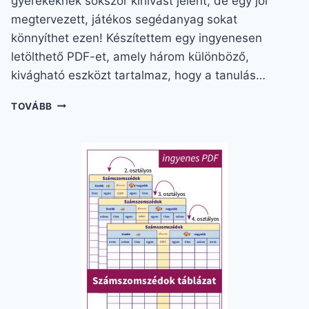
gyerekeknek sokszor kihívást jelent, de egy jól
megtervezett, játékos segédanyag sokat
könnyíthet ezen! Készítettem egy ingyenesen
letölthető PDF-et, amely három különböző,
kivágható eszközt tartalmaz, hogy a tanulás…
HOSSZÚSÁG
TOVÁBB
MÉRÉSE
GYEREKEKNEK:
TANULJ
JÁTSZVA!