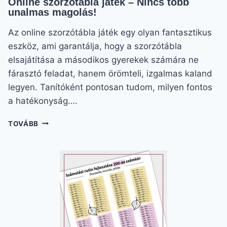
Online szorzótábla játék – Nincs több
unalmas magolás!
Az online szorzótábla játék egy olyan fantasztikus
eszköz, ami garantálja, hogy a szorzótábla
elsajátítása a másodikos gyerekek számára ne
fárasztó feladat, hanem örömteli, izgalmas kaland
legyen. Tanítóként pontosan tudom, milyen fontos
a hatékonyság….
ONLINE
TOVÁBB
SZORZÓTÁBLA
JÁTÉK
–
NINCS
TÖBB
UNALMAS
MAGOLÁS!