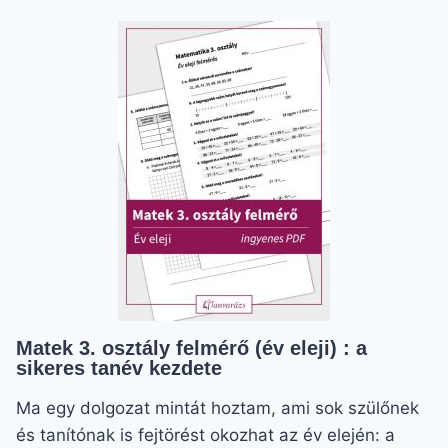
FEJLESZTÉSE
200-
AS
SZÁMKÖRBEN
–
A
MAGABIZTOS
GYEREKEKÉRT
Matek 3. osztály felmérő (év eleji) : a
sikeres tanév kezdete
Ma egy dolgozat mintát hoztam, ami sok szülőnek
és tanítónak is fejtörést okozhat az év elején: a