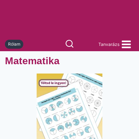
Skip
to
content
Tanvarázs
Rólam
Matematika