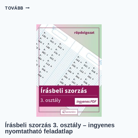
MŰVELETI
TOVÁBB
SORREND
3.
OSZTÁLY
FELADATLAP
–
SZÍNES,
JÁTÉKOS
GYAKORLÁS
Írásbeli szorzás 3. osztály – ingyenes
nyomtatható feladatlap