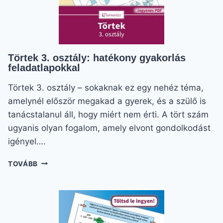
Törtek 3. osztály: hatékony gyakorlás
feladatlapokkal
Törtek 3. osztály – sokaknak ez egy nehéz téma,
amelynél először megakad a gyerek, és a szülő is
tanácstalanul áll, hogy miért nem érti. A tört szám
ugyanis olyan fogalom, amely elvont gondolkodást
igényel….
TÖRTEK
TOVÁBB
3.
OSZTÁLY:
HATÉKONY
GYAKORLÁS
FELADATLAPOKKAL