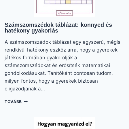
Számszomszédok táblázat: könnyed és
hatékony gyakorlás
A számszomszédok táblázat egy egyszerű, mégis
rendkívül hatékony eszköz arra, hogy a gyerekek
játékos formában gyakorolják a
számszomszédokat és erősítsék matematikai
gondolkodásukat. Tanítóként pontosan tudom,
milyen fontos, hogy a gyerekek biztosan
eligazodjanak a…
SZÁMSZOMSZÉDOK
TOVÁBB
TÁBLÁZAT:
KÖNNYED
ÉS
HATÉKONY