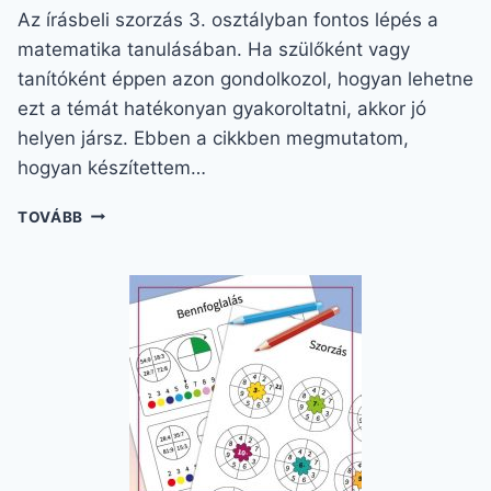
Az írásbeli szorzás 3. osztályban fontos lépés a
matematika tanulásában. Ha szülőként vagy
tanítóként éppen azon gondolkozol, hogyan lehetne
ezt a témát hatékonyan gyakoroltatni, akkor jó
helyen jársz. Ebben a cikkben megmutatom,
hogyan készítettem…
ÍRÁSBELI
TOVÁBB
SZORZÁS
3.
OSZTÁLY
–
INGYENES
NYOMTATHATÓ
FELADATLAP