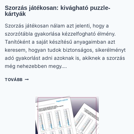
Szorzás játékosan: kivágható puzzle-
kártyák
Szorzás játékosan nálam azt jelenti, hogy a
szorzótábla gyakorlása kézzelfogható élmény.
Tanítóként a saját készítésű anyagaimban azt
keresem, hogyan tudok biztonságos, sikerélményt
adó gyakorlást adni azoknak is, akiknek a szorzás
még nehezebben megy….
SZORZÁS
TOVÁBB
JÁTÉKOSAN:
KIVÁGHATÓ
PUZZLE-
KÁRTYÁK