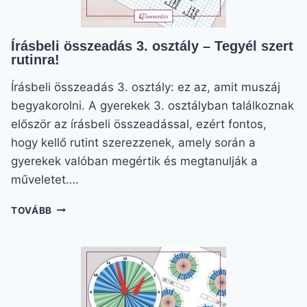
Írásbeli összeadás 3. osztály – Tegyél szert
rutinra!
Írásbeli összeadás 3. osztály: ez az, amit muszáj
begyakorolni. A gyerekek 3. osztályban találkoznak
először az írásbeli összeadással, ezért fontos,
hogy kellő rutint szerezzenek, amely során a
gyerekek valóban megértik és megtanulják a
műveletet….
ÍRÁSBELI
TOVÁBB
ÖSSZEADÁS
3.
OSZTÁLY
–
TEGYÉL
SZERT