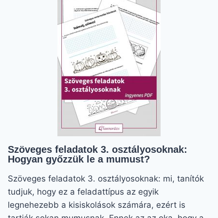
LESZ
KÖNNYŰ
AZ
ÁTVÁLTÁSA!
Szöveges feladatok 3. osztályosoknak:
Hogyan győzzük le a mumust?
Szöveges feladatok 3. osztályosoknak: mi, tanítók
tudjuk, hogy ez a feladattípus az egyik
legnehezebb a kisiskolások számára, ezért is
tartják sokan mumusnak. Ennek az az oka, hogy a