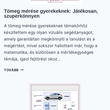
Tömeg mérése gyerekeknek: Játékosan,
szuperkönnyen
A tömeg mérése gyerekeknek témakörhöz
készítettem egy olyan vizuális segédanyagot,
amely garantáltan megkönnyíti a tanulást és a
megértést, mivel sokszor hallottam már, hogy a
matematika, és különösen a mértékegységek
témája, igazi fejtörést okoz…
TÖMEG
TOVÁBB
MÉRÉSE
GYEREKEKNEK:
JÁTÉKOSAN,
SZUPERKÖNNYEN