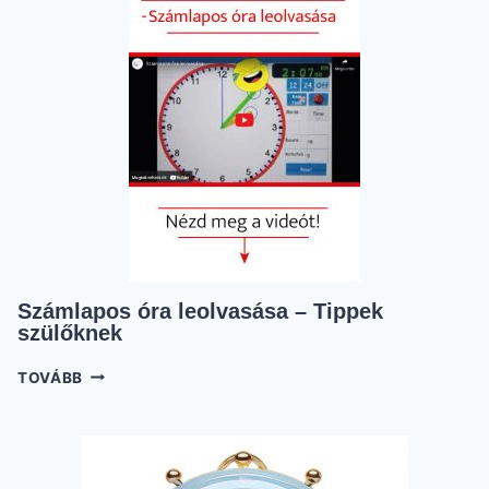
GYAKORLÁS
Számlapos óra leolvasása – Tippek
szülőknek
SZÁMLAPOS
TOVÁBB
ÓRA
LEOLVASÁSA
–
TIPPEK
SZÜLŐKNEK