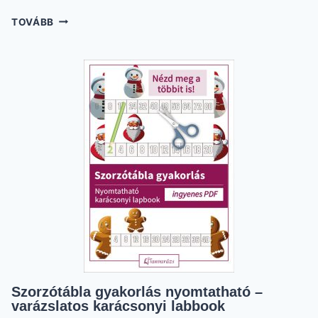
IDŐ
TOVÁBB
MÉRÉSE
–
PRAKTIKUS
SEGÍTSÉG
AZ
IDŐ
TANULÁSÁHOZ
Szorzótábla gyakorlás nyomtatható –
varázslatos karácsonyi labbook