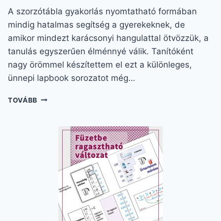
A szorzótábla gyakorlás nyomtatható formában
mindig hatalmas segítség a gyerekeknek, de
amikor mindezt karácsonyi hangulattal ötvözzük, a
tanulás egyszerűen élménnyé válik. Tanítóként
nagy örömmel készítettem el ezt a különleges,
ünnepi lapbook sorozatot még…
SZORZÓTÁBLA
TOVÁBB
GYAKORLÁS
NYOMTATHATÓ
–
VARÁZSLATOS
KARÁCSONYI
LABBOOK