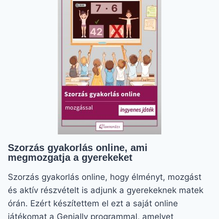
FELADATLAPPAL
–
JÁTÉKOS
MÓDSZER
Szorzás gyakorlás online, ami
megmozgatja a gyerekeket
Szorzás gyakorlás online, hogy élményt, mozgást
és aktív részvételt is adjunk a gyerekeknek matek
órán. Ezért készítettem el ezt a saját online
játékomat a Genially programmal, amelyet