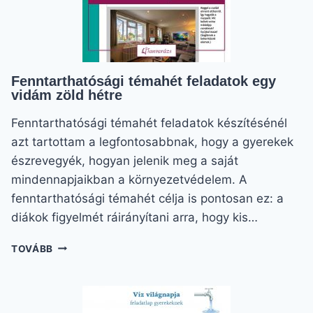
Fenntarthatósági témahét feladatok egy
vidám zöld hétre
Fenntarthatósági témahét feladatok készítésénél
azt tartottam a legfontosabbnak, hogy a gyerekek
észrevegyék, hogyan jelenik meg a saját
mindennapjaikban a környezetvédelem. A
fenntarthatósági témahét célja is pontosan ez: a
diákok figyelmét ráirányítani arra, hogy kis…
FENNTARTHATÓSÁGI
TOVÁBB
TÉMAHÉT
FELADATOK
EGY
VIDÁM