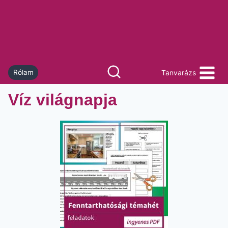
Skip
to
content
Tanvarázs
Rólam
Víz világnapja