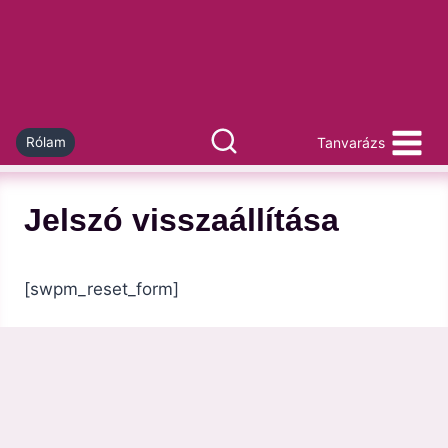
Skip
to
content
Tanvarázs
Rólam
Jelszó visszaállítása
[swpm_reset_form]