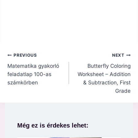
Bejegyzés
PREVIOUS
NEXT
navigáció
Matematika gyakorló
Butterfly Coloring
feladatlap 100-as
Worksheet – Addition
számkörben
& Subtraction, First
Grade
Még ez is érdekes lehet: