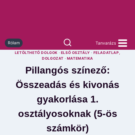
Skip
to
content
Tanvarázs
Rólam
LETÖLTHETŐ DOLGOK
·
ELSŐ OSZTÁLY
·
FELADATLAP,
DOLGOZAT
·
MATEMATIKA
Pillangós színező:
Összeadás és kivonás
gyakorlása 1.
osztályosoknak (5-ös
számkör)