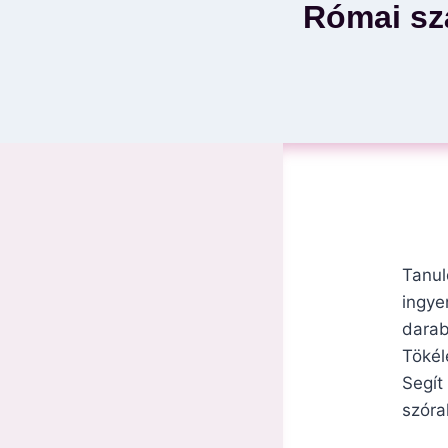
Római sz
Tanul
ingye
darab
Tökél
Segít
szóra