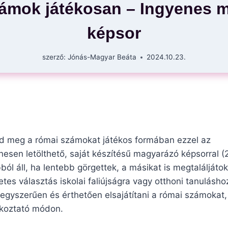
ámok játékosan – Ingyenes 
képsor
szerző:
Jónás-Magyar Beáta
2024.10.23.
d meg a római számokat játékos formában ezzel az
nesen letölthető, saját készítésű magyarázó képsorral (
ból áll, ha lentebb görgettek, a másikat is megtaláljátok.
etes választás iskolai faliújságra vagy otthoni tanulásho
 egyszerűen és érthetően elsajátítani a római számokat,
koztató módon.