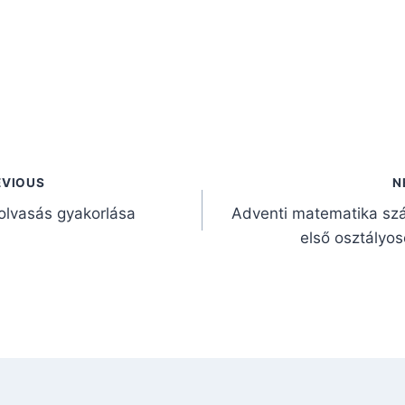
gyzés
EVIOUS
N
gáció
olvasás gyakorlása
Adventi matematika sz
első osztályo