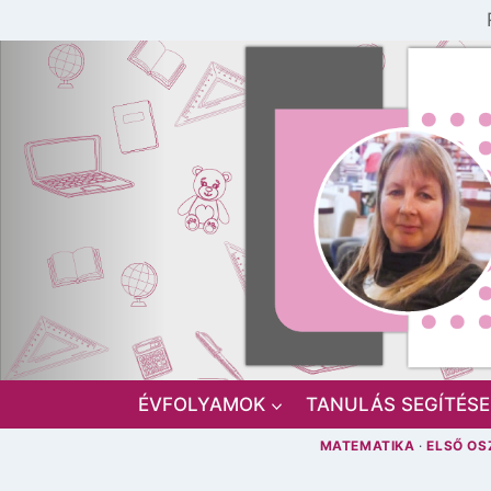
Skip
to
content
ÉVFOLYAMOK
TANULÁS SEGÍTÉSE
MATEMATIKA
·
ELSŐ OS