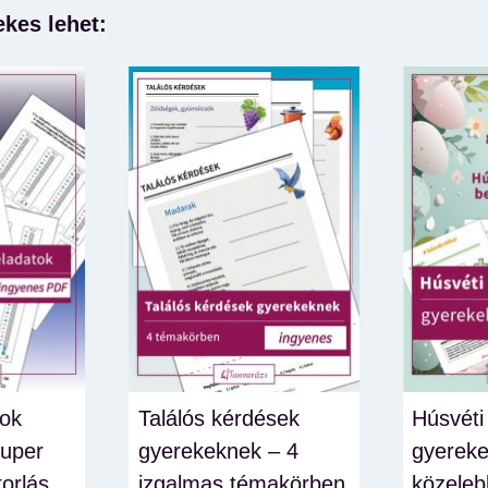
ekes lehet:
ok
Találós kérdések
Húsvéti
zuper
gyerekeknek – 4
gyereke
orlás
izgalmas témakörben
közeleb