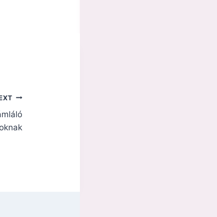
EXT
ámláló
soknak