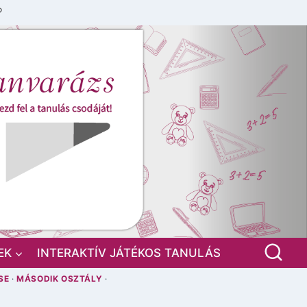
?
EK
INTERAKTÍV JÁTÉKOS TANULÁS
SE
·
MÁSODIK OSZTÁLY
·