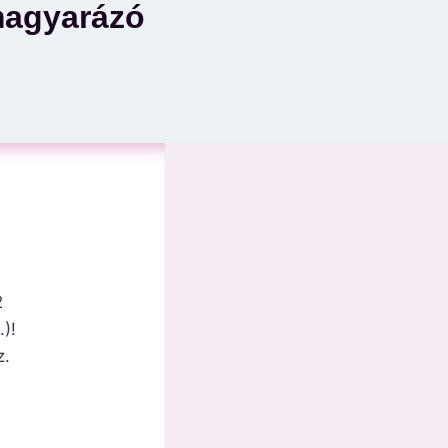
magyarázó
2
)!
z.