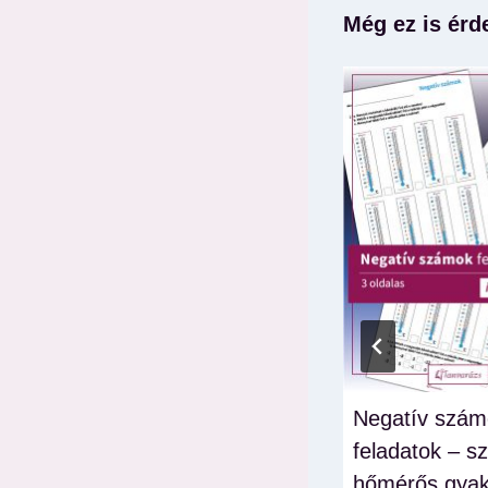
Még ez is érd
Újévi
Negatív szám
n
fogadalomkártyák
feladatok – s
gyerekeknek –
hőmérős gyak