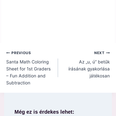
Bejegyzés
PREVIOUS
NEXT
navigáció
Santa Math Coloring
Az „u, ú” betűk
Sheet for 1st Graders
írásának gyakorlása
– Fun Addition and
játékosan
Subtraction
Még ez is érdekes lehet: