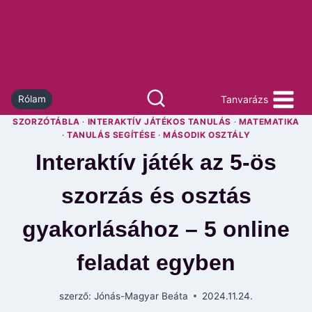
Skip
to
content
Tanvarázs
Rólam
SZORZÓTÁBLA
·
INTERAKTÍV JÁTÉKOS TANULÁS
·
MATEMATIKA
·
TANULÁS SEGÍTÉSE
·
MÁSODIK OSZTÁLY
Interaktív játék az 5-ös
szorzás és osztás
gyakorlásához – 5 online
feladat egyben
szerző:
Jónás-Magyar Beáta
2024.11.24.