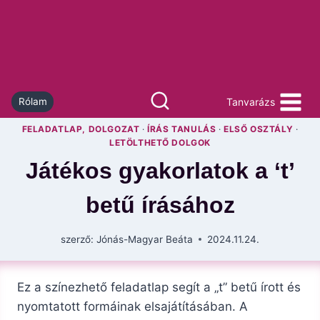
Skip
to
content
Tanvarázs
Rólam
FELADATLAP, DOLGOZAT
·
ÍRÁS TANULÁS
·
ELSŐ OSZTÁLY
·
LETÖLTHETŐ DOLGOK
Játékos gyakorlatok a ‘t’
betű írásához
szerző:
Jónás-Magyar Beáta
2024.11.24.
Ez a színezhető feladatlap segít a „t” betű írott és
nyomtatott formáinak elsajátításában. A