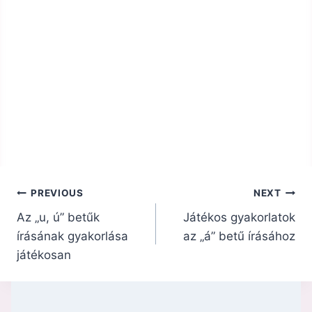
Bejegyzés
PREVIOUS
NEXT
navigáció
Az „u, ú” betűk
Játékos gyakorlatok
írásának gyakorlása
az „á” betű írásához
játékosan