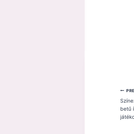
Beje
PR
navi
Színe
betű 
játék