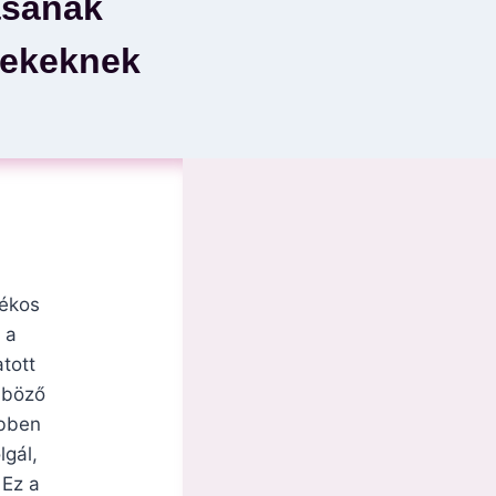
rásának
rekeknek
tékos
 a
tott
önböző
ebben
lgál,
 Ez a