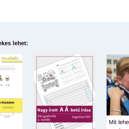
ekes lehet:
Mit lehe