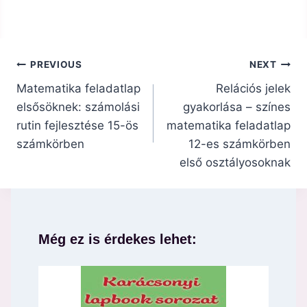
Bejegyzés
PREVIOUS
NEXT
navigáció
Matematika feladatlap
Relációs jelek
elsősöknek: számolási
gyakorlása – színes
rutin fejlesztése 15-ös
matematika feladatlap
számkörben
12-es számkörben
első osztályosoknak
Még ez is érdekes lehet: