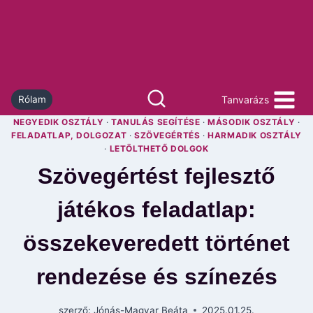
Skip
to
content
Tanvarázs
Rólam
NEGYEDIK OSZTÁLY
·
TANULÁS SEGÍTÉSE
·
MÁSODIK OSZTÁLY
·
FELADATLAP, DOLGOZAT
·
SZÖVEGÉRTÉS
·
HARMADIK OSZTÁLY
·
LETÖLTHETŐ DOLGOK
Szövegértést fejlesztő
játékos feladatlap:
összekeveredett történet
rendezése és színezés
szerző:
Jónás-Magyar Beáta
2025.01.25.