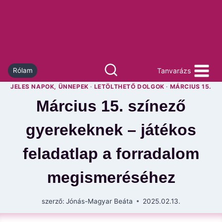
Skip
to
content
Tanvarázs
Rólam
JELES NAPOK, ÜNNEPEK
·
LETÖLTHETŐ DOLGOK
·
MÁRCIUS 15.
Március 15. színező
gyerekeknek – játékos
feladatlap a forradalom
megismeréséhez
szerző:
Jónás-Magyar Beáta
2025.02.13.