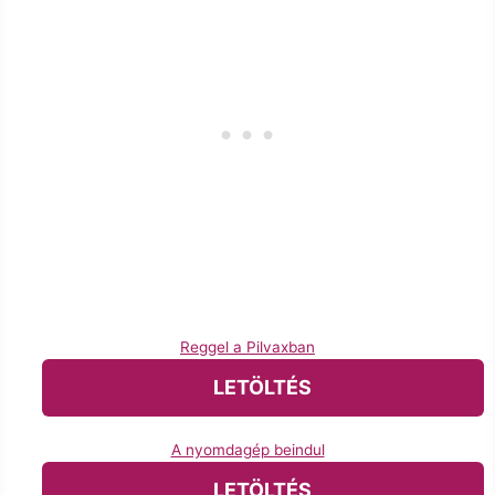
Reggel a Pilvaxban
LETÖLTÉS
A nyomdagép beindul
LETÖLTÉS