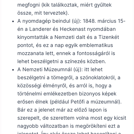
megfogni (kik találkoztak, miért gyűltek
össze, mit terveztek).
A nyomdagép beindul (új): 1848. március 15-
én a Landerer és Heckenast nyomdában
kinyomtatták a Nemzeti dalt és a Tizenkét
pontot, és ez a nap egyik emblematikus
mozzanata lett, ennek a fontosságáról is
lehet beszélgetni ​a színezés közben.
A Nemzeti Múzeumnál (új): itt lehet
beszélgetni a tömegről, a szónoklatokról, a
közösségi élményről, és arról is, hogy a
történelmi emlékezetben bizonyos képek
erősen élnek (például Petőfi a múzeumnál).
Bár ez a jelenet már az előző lapon is
szerepelt, de szerettem volna most egy kicsit
nagyobb változatban is ​megörökíteni ezt a