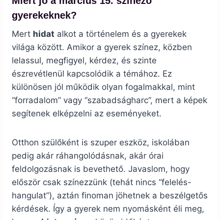
Miért jó a március 15. színező
gyerekeknek?
Mert
hidat
alkot a történelem és a gyerekek
világa között. Amikor a gyerek színez, közben
lelassul, megfigyel, kérdez, és szinte
észrevétlenül kapcsolódik a témához. Ez
különösen jól működik olyan fogalmakkal, mint
“forradalom” vagy “szabadságharc”, mert a képek
segítenek elképzelni az eseményeket.
Otthon szülőként is szuper eszköz, iskolában
pedig akár ráhangolódásnak, akár órai
feldolgozásnak is bevethető. Javaslom, hogy
először csak színezzünk (tehát nincs “felelés-
hangulat”), aztán finoman jöhetnek a beszélgetős
kérdések. Így a gyerek nem nyomásként éli meg,