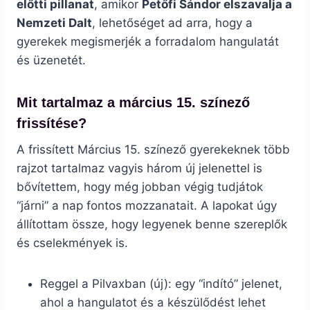
előtti pillanat
, amikor
Petőfi Sándor elszavalja a
Nemzeti Dalt
, lehetőséget ad arra, hogy a
gyerekek megismerjék a forradalom hangulatát
és üzenetét.
Mit tartalmaz a március 15. színező
frissítése?
A frissített Március 15. színező gyerekeknek több
rajzot tartalmaz vagyis három új jelenettel is
bővítettem, hogy még jobban végig tudjátok
“járni” a nap fontos mozzanatait. A lapokat úgy
állítottam össze, hogy legyenek benne szereplők
és cselekmények is.
Reggel a Pilvaxban (új): egy “indító” jelenet,
ahol a hangulatot és a készülődést lehet