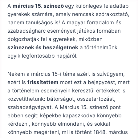
A
március 15. színező
egy különleges feladatlap
gyerekek számára, amely nemcsak szórakoztató,
hanem tanulságos is! A magyar forradalom és
szabadságharc eseményeit játékos formában
dolgozhatják fel a gyerekek, miközben
színeznek és beszélgetnek
a történelmünk
egyik legfontosabb napjáról.
Nekem a március 15-i téma azért is szívügyem,
ezért is
frissítettem
most ezt a bejegyzést, mert
a történelem eseményein keresztül értékeket is
közvetíthetünk: bátorságot, összetartozást,
szabadságvágyat. A Március 15. színező pont
ebben segít: képekbe kapaszkodva könnyebb
kérdezni, könnyebb elmondani, és sokkal
könnyebb megérteni, mi is történt 1848. március