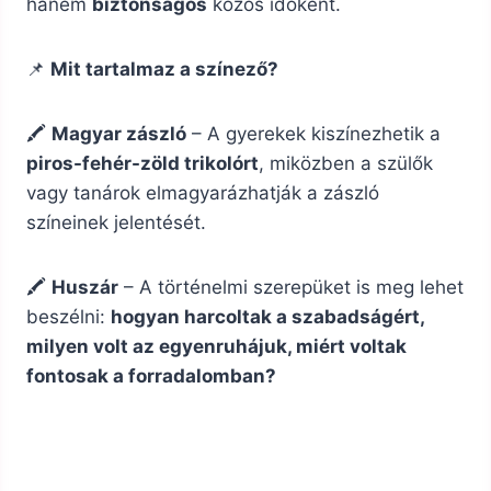
hanem
biztonságos
közös időként.
📌
Mit tartalmaz a színező?
🖍️
Magyar zászló
– A gyerekek kiszínezhetik a
piros-fehér-zöld trikolórt
, miközben a szülők
vagy tanárok elmagyarázhatják a zászló
színeinek jelentését.
🖍️
Huszár
– A történelmi szerepüket is meg lehet
beszélni:
hogyan harcoltak a szabadságért,
milyen volt az egyenruhájuk, miért voltak
fontosak a forradalomban?