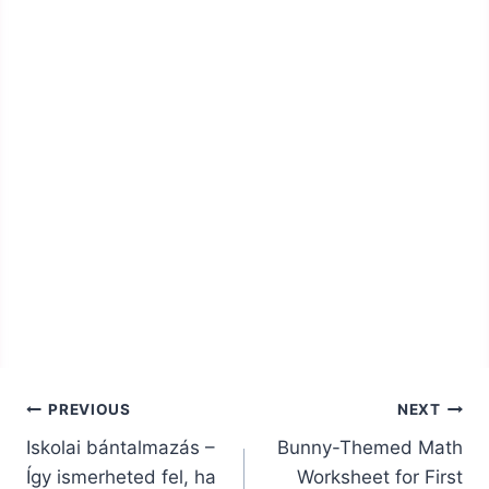
Bejegyzés
PREVIOUS
NEXT
navigáció
Iskolai bántalmazás –
Bunny-Themed Math
Így ismerheted fel, ha
Worksheet for First