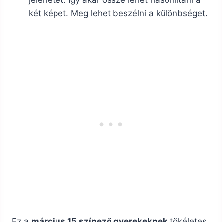
jelenetet. Így akár össze lehet hasonlítani a
két képet. Meg lehet beszélni a különbséget.
Ez a
március 15 színező gyerekeknek
tökéletes