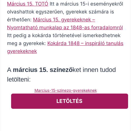
Március 15. TOTÓ
Itt a március 15-i eseményekről
olvashattok egyszerűen, gyerekek számára is
érthetően:
Március 15. gyerekeknek –
Nyomtatható munkalap az 1848-as forradalomról
Itt pedig a kokárda történetével ismerkedhetnek
meg a gyerekek:
Kokárda 1848 – inspiráló tanulás
gyerekeknek
A
március 15. színező
ket innen tudod
letölteni:
Marcius-15-szinezo-gyerekeknek
LETÖLTÉS