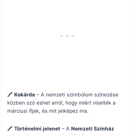
🖍️
Kokárda
– A nemzeti szimbólum színezése
közben szó eshet arról, hogy miért viselték a
márciusi ifjak, és mit jelképez ma.
🖍️
Történelmi jelenet
– A
Nemzeti Színház