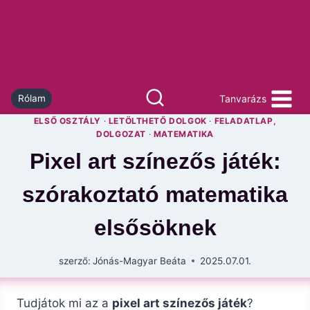
Skip
to
content
Tanvarázs
Rólam
ELSŐ OSZTÁLY
·
LETÖLTHETŐ DOLGOK
·
FELADATLAP,
DOLGOZAT
·
MATEMATIKA
Pixel art színezős játék:
szórakoztató matematika
elsősöknek
szerző:
Jónás-Magyar Beáta
2025.07.01.
Tudjátok mi az a
pixel art színezős játék
?