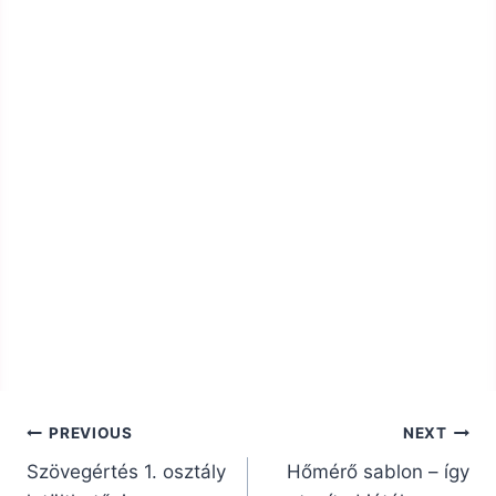
Bejegyzés
PREVIOUS
NEXT
navigáció
Szövegértés 1. osztály
Hőmérő sablon – így