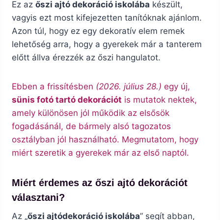
Ez az
őszi ajtó dekoráció iskolába
készült,
vagyis ezt most kifejezetten tanítóknak ajánlom.
Azon túl, hogy ez egy dekoratív elem remek
lehetőség arra, hogy a gyerekek már a tanterem
előtt állva érezzék az őszi hangulatot.
Ebben a frissítésben
(2026. július 28.)
egy új,
sünis fotó tartó dekorációt
is mutatok nektek,
amely különösen jól működik az elsősök
fogadásánál, de bármely alsó tagozatos
osztályban jól használható. Megmutatom, hogy
miért szeretik a gyerekek már az első naptól.
Miért érdemes az őszi ajtó dekorációt
választani?
Az „
őszi ajtódekoráció iskolába
” segít abban,