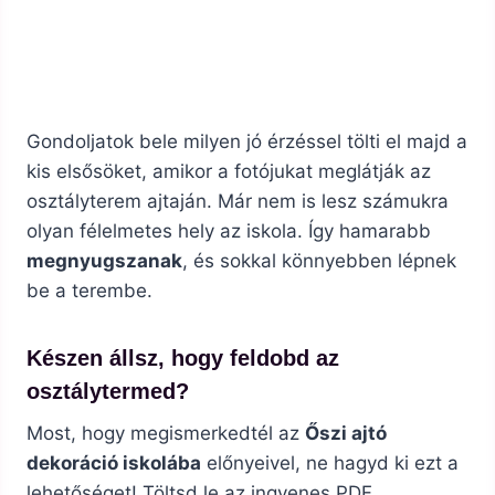
Gondoljatok bele milyen jó érzéssel tölti el majd a
kis elsősöket, amikor a fotójukat meglátják az
osztályterem ajtaján. Már nem is lesz számukra
olyan félelmetes hely az iskola. Így hamarabb
megnyugszanak
, és sokkal könnyebben lépnek
be a terembe.
Készen állsz, hogy feldobd az
osztálytermed?
Most, hogy megismerkedtél az
Őszi ajtó
dekoráció iskolába
előnyeivel, ne hagyd ki ezt a
lehetőséget! Töltsd le az ingyenes PDF