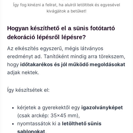
Így fog kinézni a felirat, ha alulról letöltitek és egyesével
kivágjátok a betűket!
Hogyan készíthető el a sünis fotótartó
dekoráció lépésről lépésre?
Az elkészítés egyszerű, mégis látványos
eredményt ad. Tanítóként mindig arra törekszem,
hogy
időtakarékos és jól működő megoldásokat
adjak nektek.
Így készítsétek el:
kérjetek a gyerekektől egy
igazolványképet
(csak arckép: 35×45 mm),
nyomtassátok ki a
letölthető sünis
sablonokat
,