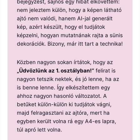
bejegyzést, sajnos egy hibát elkövettem:
nem jeleztem külön, hogy a képen látható
ajtó nem valódi, hanem AI-jal generált
kép, azért készült, hogy el tudjátok
képzelni, hogyan mutatnának rajta a sünis
dekorációk. Bizony, már itt tart a technika!
Közben nagyon sokan írtátok, hogy az
„Üdvözlünk az 1. osztályban!”
felirat is
nagyon tetszik nektek, és jó lenne, ha az
is benne lenne. Így elkészítettem egy
ahhoz nagyon hasonló változatot. A
betűket külön-külön ki tudjátok vágni,
majd felragasztani az ajtóra, mert ha
egyben került volna rá egy A4-es lapra,
túl apró lett volna.