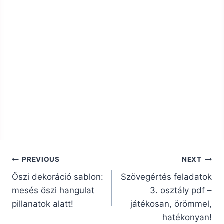
Bejegyzés
PREVIOUS
NEXT
navigáció
Őszi dekoráció sablon:
Szövegértés feladatok
mesés őszi hangulat
3. osztály pdf –
pillanatok alatt!
játékosan, örömmel,
hatékonyan!