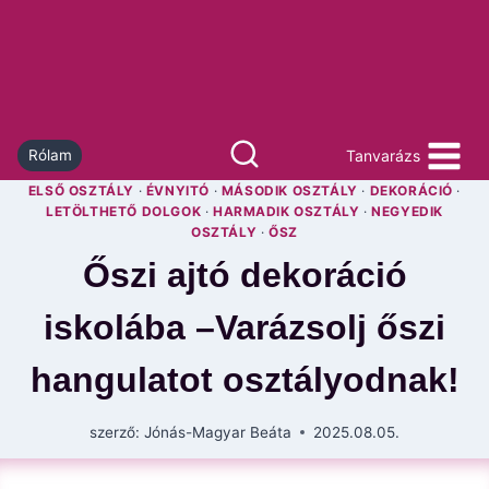
Skip
to
content
Tanvarázs
Rólam
ELSŐ OSZTÁLY
·
ÉVNYITÓ
·
MÁSODIK OSZTÁLY
·
DEKORÁCIÓ
·
LETÖLTHETŐ DOLGOK
·
HARMADIK OSZTÁLY
·
NEGYEDIK
OSZTÁLY
·
ŐSZ
Őszi ajtó dekoráció
iskolába –Varázsolj őszi
hangulatot osztályodnak!
szerző:
Jónás-Magyar Beáta
2025.08.05.