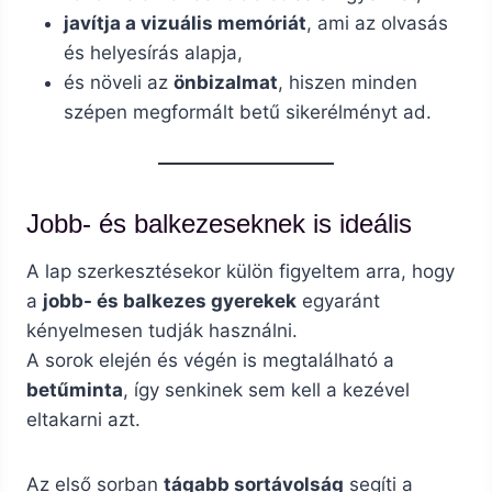
javítja a vizuális memóriát
, ami az olvasás
és helyesírás alapja,
és növeli az
önbizalmat
, hiszen minden
szépen megformált betű sikerélményt ad.
Jobb- és balkezeseknek is ideális
A lap szerkesztésekor külön figyeltem arra, hogy
a
jobb- és balkezes gyerekek
egyaránt
kényelmesen tudják használni.
A sorok elején és végén is megtalálható a
betűminta
, így senkinek sem kell a kezével
eltakarni azt.
Az első sorban
tágabb sortávolság
segíti a