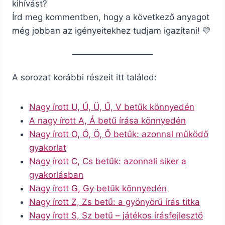
kihívást?
Írd meg kommentben, hogy a következő anyagot
még jobban az igényeitekhez tudjam igazítani! 💛
A sorozat korábbi részeit itt találod:
Nagy írott U, Ú, Ü, Ű, V betűk könnyedén
A nagy írott A, Á betű írása könnyedén
Nagy írott O, Ó, Ö, Ő betűk: azonnal működő
gyakorlat
Nagy írott C, Cs betűk: azonnali siker a
gyakorlásban
Nagy írott G, Gy betűk könnyedén
Nagy írott Z, Zs betű: a gyönyörű írás titka
Nagy írott S, Sz betű – játékos írásfejlesztő