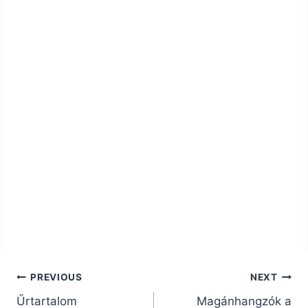
Bejegyzés
PREVIOUS
NEXT
navigáció
Űrtartalom
Magánhangzók a