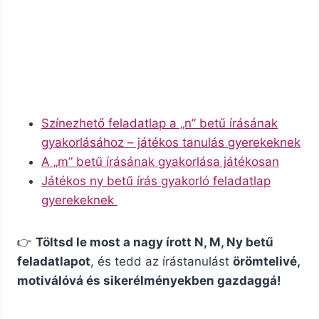
Színezhető feladatlap a „n” betű írásának
gyakorlásához – játékos tanulás gyerekeknek
A „m” betű írásának gyakorlása játékosan
Játékos ny betű írás gyakorló feladatlap
gyerekeknek
👉
Töltsd le most a nagy írott N, M, Ny betű
feladatlapot
, és tedd az írástanulást
örömtelivé,
motiválóvá és sikerélményekben gazdaggá!