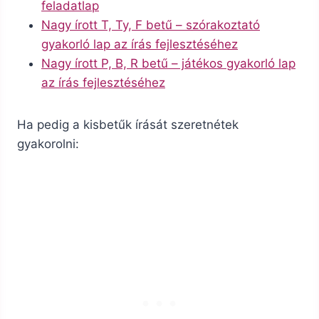
feladatlap
Nagy írott T, Ty, F betű – szórakoztató
gyakorló lap az írás fejlesztéséhez
Nagy írott P, B, R betű – játékos gyakorló lap
az írás fejlesztéséhez
Ha pedig a kisbetűk írását szeretnétek
gyakorolni: