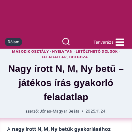
Skip
to
content
Tanvarázs
Rólam
MÁSODIK OSZTÁLY
·
NYELVTAN
·
LETÖLTHETŐ DOLGOK
·
FELADATLAP, DOLGOZAT
Nagy írott N, M, Ny betű –
játékos írás gyakorló
feladatlap
szerző:
Jónás-Magyar Beáta
2025.11.24.
A
nagy írott N, M, Ny betűk gyakorlásához