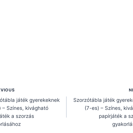
gyzés
EVIOUS
N
gáció
ótábla játék gyerekeknek
Szorzótábla játék gyere
) – Színes, kivágható
(7-es) – Színes, kiv
játék a szorzás
papírjáték a s
rlásához
gyakorl