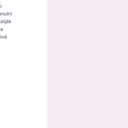
b
anulni
atják
 a
livé