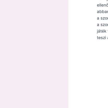
ellen
abban
a szo
a szo
játék
teszi