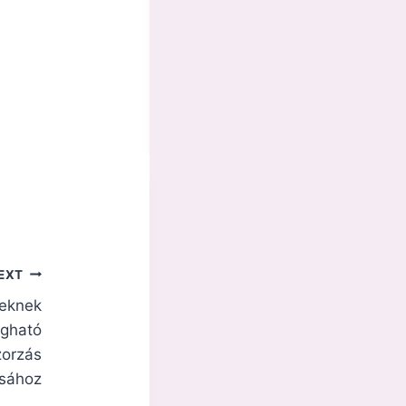
EXT
keknek
ágható
zorzás
ásához