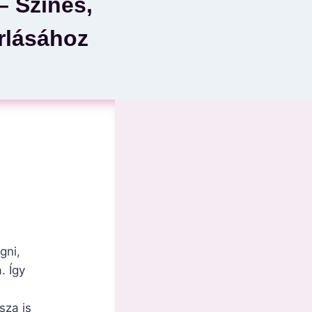
– Színes,
rlásához
gni,
. Így
sza is