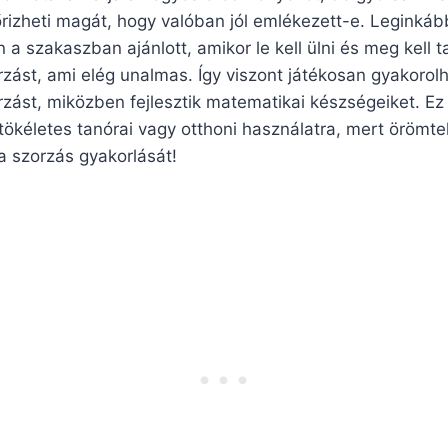
őrizheti magát, hogy valóban jól emlékezett-e. Leginkáb
 a szakaszban ajánlott, amikor le kell ülni és meg kell t
rzást, ami elég unalmas. Így viszont játékosan gyakorolh
rzást, miközben fejlesztik matematikai készségeiket. Ez
 tökéletes tanórai vagy otthoni használatra, mert örömte
 a szorzás gyakorlását!