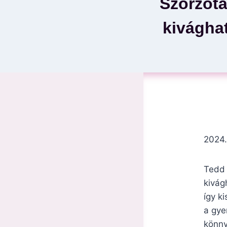
Szorzótá
kivágha
2024.
Tedd 
kivág
így ki
a gye
könny