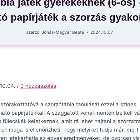
bla játék gyerekeknek (6-os) 
tó papírjáték a szorzás gyako
szerző:
Jónás-Magyar Beáta
2024.10.07.
10.04. /
0 hozzászólás
szórakoztatóvá a szorzótábla tanulását ezzel a színes,
ható papírjátékkal! A szaggatott vonal mentén be kell vá
s fülecskék keletkeznek, amit rá lehet hajtani a szorzatra
rek maga is ellenőrizheti, hogy melyiket tudja már, mert
en letakarhatja az egyes eredményeket, de gyorsan vis