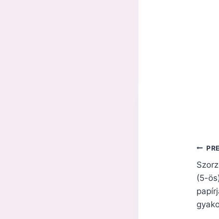
Beje
PR
navi
Szorz
(5-ös
papír
gyako