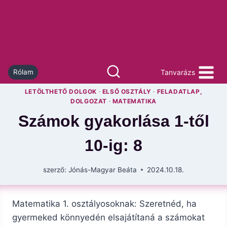
Skip
to
content
Tanvarázs
Rólam
LETÖLTHETŐ DOLGOK
·
ELSŐ OSZTÁLY
·
FELADATLAP,
DOLGOZAT
·
MATEMATIKA
Számok gyakorlása 1-től
10-ig: 8
szerző:
Jónás-Magyar Beáta
2024.10.18.
Matematika 1. osztályosoknak: Szeretnéd, ha
gyermeked könnyedén elsajátítaná a számokat