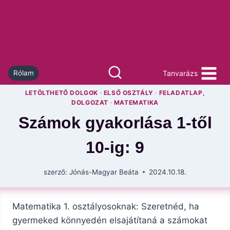
Skip
to
content
Tanvarázs
Rólam
LETÖLTHETŐ DOLGOK
·
ELSŐ OSZTÁLY
·
FELADATLAP,
DOLGOZAT
·
MATEMATIKA
Számok gyakorlása 1-től
10-ig: 9
szerző:
Jónás-Magyar Beáta
2024.10.18.
Matematika 1. osztályosoknak: Szeretnéd, ha
gyermeked könnyedén elsajátítaná a számokat