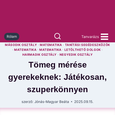
Skip
to
content
Tanvarázs
Rólam
MÁSODIK OSZTÁLY
·
MATEMATIKA
·
TANÍTÁSI SEGÉDESZKÖZÖK
·
MATEMATIKA
·
MATEMATIKA
·
LETÖLTHETŐ DOLGOK
·
HARMADIK OSZTÁLY
·
NEGYEDIK OSZTÁLY
Tömeg mérése
gyerekeknek: Játékosan,
szuperkönnyen
szerző:
Jónás-Magyar Beáta
2025.09.15.