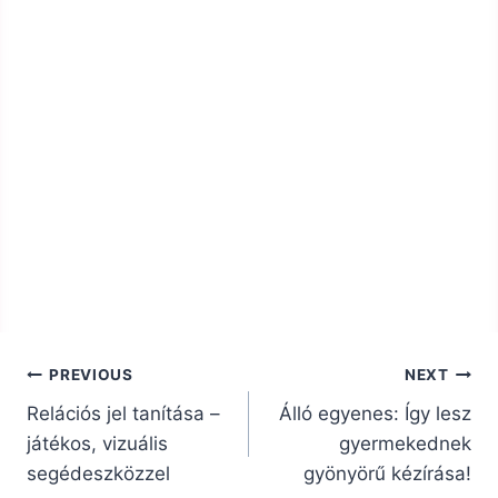
Bejegyzés
PREVIOUS
NEXT
navigáció
Relációs jel tanítása –
Álló egyenes: Így lesz
játékos, vizuális
gyermekednek
segédeszközzel
gyönyörű kézírása!