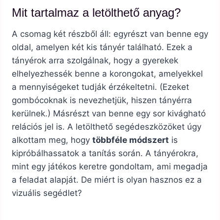
Mit tartalmaz a letölthető anyag?
A csomag két részből áll: egyrészt van benne egy
oldal, amelyen két kis tányér található. Ezek a
tányérok arra szolgálnak, hogy a gyerekek
elhelyezhessék benne a korongokat, amelyekkel
a mennyiségeket tudják érzékeltetni. (Ezeket
gombócoknak is nevezhetjük, hiszen tányérra
kerülnek.) Másrészt van benne egy sor kivágható
relációs jel is. A letölthető segédeszközöket úgy
alkottam meg, hogy
többféle módszert
is
kipróbálhassatok a tanítás során. A tányérokra,
mint egy játékos keretre gondoltam, ami megadja
a feladat alapját. De miért is olyan hasznos ez a
vizuális segédlet?