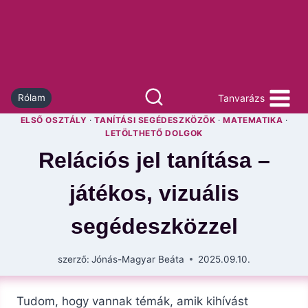
Skip
to
content
Tanvarázs
Rólam
ELSŐ OSZTÁLY
·
TANÍTÁSI SEGÉDESZKÖZÖK
·
MATEMATIKA
·
LETÖLTHETŐ DOLGOK
Relációs jel tanítása –
játékos, vizuális
segédeszközzel
szerző:
Jónás-Magyar Beáta
2025.09.10.
Tudom, hogy vannak témák, amik kihívást