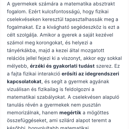
A gyermekek számára a matematika absztrakt
fogalom. Ezért kulcsfontosságú, hogy fizikai
cselekvéseken keresztül tapasztalhassák meg a
fogalmakat. Ez a kivágható segédeszköz is ezt a
célt szolgálja. Amikor a gyerek a saját kezével
számol meg korongokat, és helyezi a
tányérkákba, majd a kezei által mozgatott
relációs jellel fejezi ki a viszonyt, akkor egy sokkal
mélyebb,
érzéki és gyakorlati tudást
szerez. Ez
a fajta fizikai interakció
erősíti az idegrendszeri
kapcsolatokat
, és segít a gyermek agyának
vizuálisan és fizikailag is feldolgozni a
matematikai szabályokat. A cselekvésen alapuló
tanulás révén a gyermekek nem pusztán
memorizálnak, hanem
megértik
a mögöttes
összefüggéseket, ami szilárd alapot teremt a
későbbi, bonyolultabb matematikai