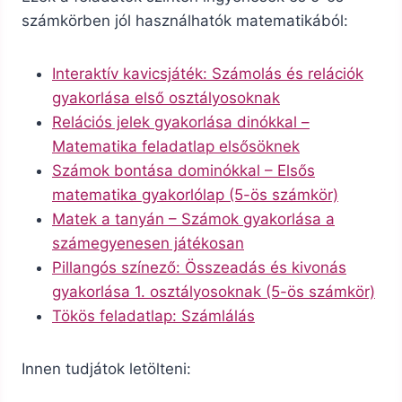
számkörben jól használhatók matematikából:
Interaktív kavicsjáték: Számolás és relációk
gyakorlása első osztályosoknak
Relációs jelek gyakorlása dinókkal –
Matematika feladatlap elsősöknek
Számok bontása dominókkal – Elsős
matematika gyakorlólap (5-ös számkör)
Matek a tanyán – Számok gyakorlása a
számegyenesen játékosan
Pillangós színező: Összeadás és kivonás
gyakorlása 1. osztályosoknak (5-ös számkör)
Tökös feladatlap: Számlálás
Innen tudjátok letölteni: