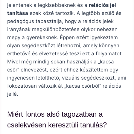
jelentenek a legkisebbeknek és a
relációs jel
tanítása
ezek közé tartozik. A legtöbb szülő és
pedagógus tapasztalja, hogy a relációs jelek
irányának megkülönböztetése olykor nehezen
megy a gyerekeknek. Éppen ezért igyekeztem
olyan segédeszközt létrehozni, amely könnyen
érthetővé és élvezetessé teszi ezt a folyamatot.
Mivel még mindig sokan használják a „kacsa
csőr” elnevezést, ezért ehhez készítettem egy
ingyenesen letölthető, vizuális segédeszközt, ami
fokozatosan változik át „kacsa csőrből” relációs
jellé.
Miért fontos alsó tagozatban a
cselekvésen keresztüli tanulás?