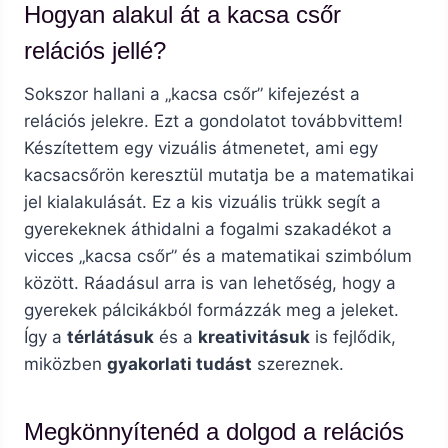
Hogyan alakul át a kacsa csőr
relációs jellé?
Sokszor hallani a „kacsa csőr” kifejezést a
relációs jelekre. Ezt a gondolatot továbbvittem!
Készítettem egy vizuális átmenetet, ami egy
kacsacsőrön keresztül mutatja be a matematikai
jel kialakulását. Ez a kis vizuális trükk segít a
gyerekeknek áthidalni a fogalmi szakadékot a
vicces „kacsa csőr” és a matematikai szimbólum
között. Ráadásul arra is van lehetőség, hogy a
gyerekek pálcikákból formázzák meg a jeleket.
Így a
térlátásuk
és a
kreativitásuk
is fejlődik,
miközben
gyakorlati tudást
szereznek.
Megkönnyítenéd a dolgod a relációs