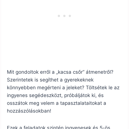
Mit gondoltok erről a „kacsa csőr” átmenetről?
Szerintetek is segíthet a gyerekeknek
könnyebben megérteni a jeleket? Töltsétek le az
ingyenes segédeszközt, próbáljátok ki, és
osszátok meg velem a tapasztalataitokat a
hozzászólásokban!
Ezek a feladatok szintén ingyenesek és 5-ös