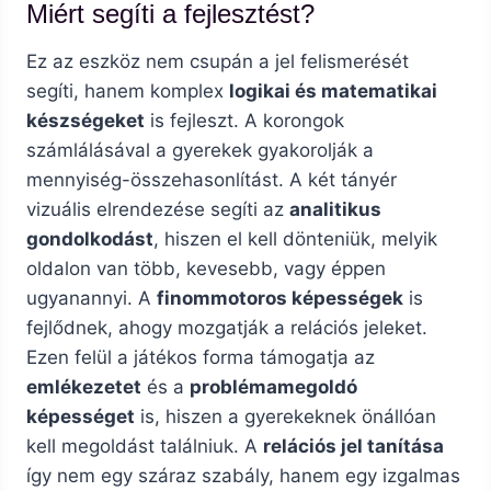
Miért segíti a fejlesztést?
Ez az eszköz nem csupán a jel felismerését
segíti, hanem komplex
logikai és matematikai
készségeket
is fejleszt. A korongok
számlálásával a gyerekek gyakorolják a
mennyiség-összehasonlítást. A két tányér
vizuális elrendezése segíti az
analitikus
gondolkodást
, hiszen el kell dönteniük, melyik
oldalon van több, kevesebb, vagy éppen
ugyanannyi. A
finommotoros képességek
is
fejlődnek, ahogy mozgatják a relációs jeleket.
Ezen felül a játékos forma támogatja az
emlékezetet
és a
problémamegoldó
képességet
is, hiszen a gyerekeknek önállóan
kell megoldást találniuk. A
relációs jel tanítása
így nem egy száraz szabály, hanem egy izgalmas