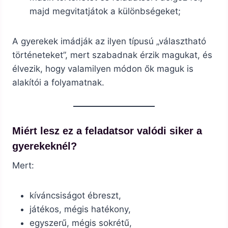
majd megvitatjátok a különbségeket;
A gyerekek imádják az ilyen típusú „választható
történeteket”, mert szabadnak érzik magukat, és
élvezik, hogy valamilyen módon ők maguk is
alakítói a folyamatnak.
Miért lesz ez a feladatsor valódi siker a
gyerekeknél?
Mert:
kíváncsiságot ébreszt,
játékos, mégis hatékony,
egyszerű, mégis sokrétű,