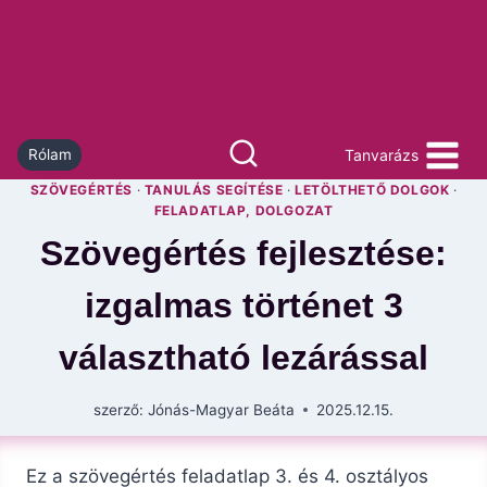
Skip
to
content
Tanvarázs
Rólam
SZÖVEGÉRTÉS
·
TANULÁS SEGÍTÉSE
·
LETÖLTHETŐ DOLGOK
·
FELADATLAP, DOLGOZAT
Szövegértés fejlesztése:
izgalmas történet 3
választható lezárással
szerző:
Jónás-Magyar Beáta
2025.12.15.
Ez a szövegértés feladatlap 3. és 4. osztályos