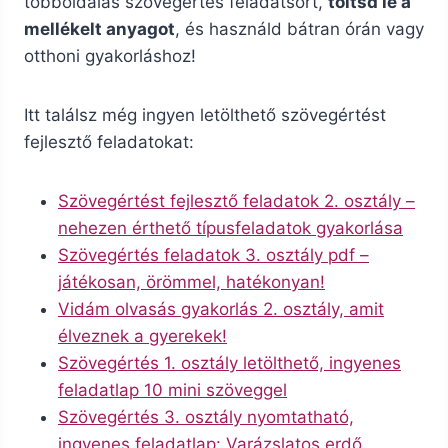
többoldalas szövegértés feladatsort,
töltsd le a
mellékelt anyagot
, és használd bátran órán vagy
otthoni gyakorláshoz!
Itt találsz még ingyen letölthető szövegértést
fejlesztő feladatokat:
Szövegértést fejlesztő feladatok 2. osztály –
nehezen érthető típusfeladatok gyakorlása
Szövegértés feladatok 3. osztály pdf –
játékosan, örömmel, hatékonyan!
Vidám olvasás gyakorlás 2. osztály, amit
élveznek a gyerekek!
Szövegértés 1. osztály letölthető, ingyenes
feladatlap 10 mini szöveggel
Szövegértés 3. osztály nyomtatható,
ingyenes feladatlap: Varázslatos erdő