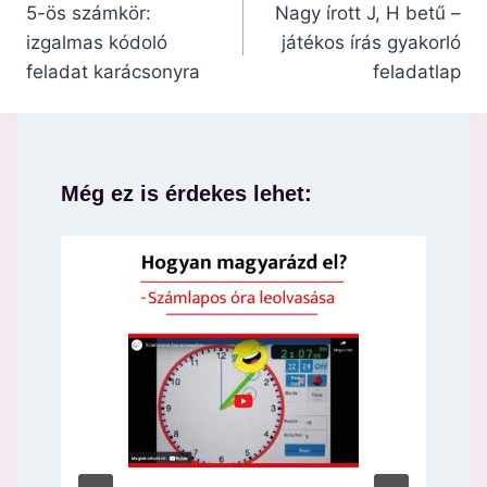
navigáció
5-ös számkör:
Nagy írott J, H betű –
izgalmas kódoló
játékos írás gyakorló
feladat karácsonyra
feladatlap
Még ez is érdekes lehet: