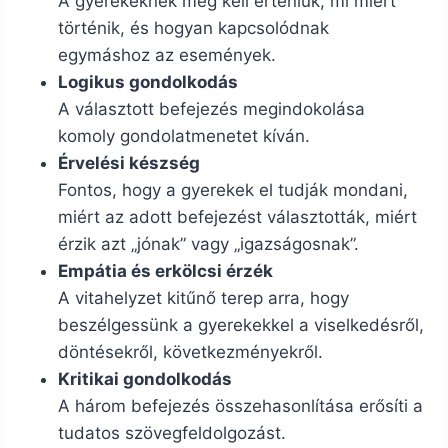
A gyerekeknek meg kell érteniük, mi miért
történik, és hogyan kapcsolódnak
egymáshoz az események.
Logikus gondolkodás
A választott befejezés megindokolása
komoly gondolatmenetet kíván.
Érvelési készség
Fontos, hogy a gyerekek el tudják mondani,
miért az adott befejezést választották, miért
érzik azt „jónak” vagy „igazságosnak”.
Empátia és erkölcsi érzék
A vitahelyzet kitűnő terep arra, hogy
beszélgessünk a gyerekekkel a viselkedésről,
döntésekről, következményekről.
Kritikai gondolkodás
A három befejezés összehasonlítása erősíti a
tudatos szövegfeldolgozást.