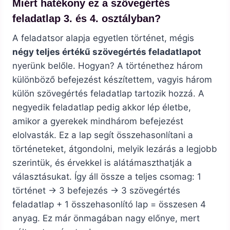
Miért hatékony ez a szövegértés
feladatlap 3. és 4. osztályban?
A feladatsor alapja egyetlen történet, mégis
négy teljes értékű szövegértés feladatlapot
nyerünk belőle. Hogyan? A történethez három
különböző befejezést készítettem, vagyis három
külön szövegértés feladatlap tartozik hozzá. A
negyedik feladatlap pedig akkor lép életbe,
amikor a gyerekek mindhárom befejezést
elolvasták. Ez a lap segít összehasonlítani a
történeteket, átgondolni, melyik lezárás a legjobb
szerintük, és érvekkel is alátámaszthatják a
választásukat. Így áll össze a teljes csomag: 1
történet → 3 befejezés → 3 szövegértés
feladatlap + 1 összehasonlító lap = összesen 4
anyag. Ez már önmagában nagy előnye, mert