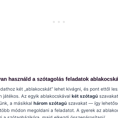
an használd a szótagolás feladatok ablakocská
adathoz két „ablakocskát” lehet kivágni, és pont ettől les
n játékos. Az egyik ablakocskával
két szótagú
szavaka
ünk, a másikkal
három szótagú
szavakat — így lehetős
k több módon megoldani a feladatot. A gyerek az ablako
zi a szótagházikóra, majd elkezdi összepárosítani/