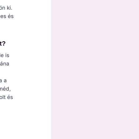
n ki.
ges és
t?
e is
tána
a a
tnéd,
olt és