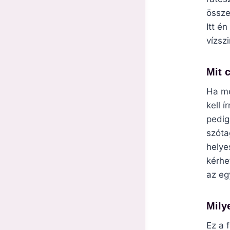
össze
Itt é
vízsz
Mit 
Ha me
kell 
pedig
szóta
helye
kérhe
az eg
Mily
Ez a 