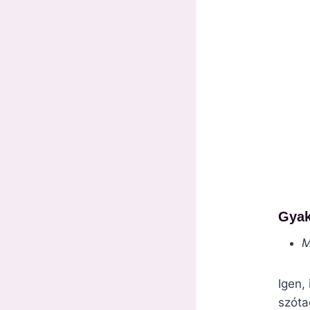
Gyak
M
Igen,
szóta