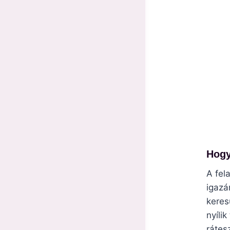
Hogy
A fel
igazá
keres
nyíli
rátes