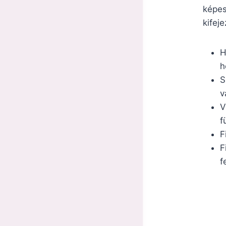
képes
kifej
H
h
S
v
V
f
F
F
f