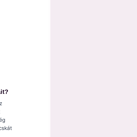
it?
z
t
ég
cskát