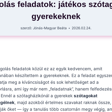
olás feladatok: játékos szóta
gyerekeknek
szerző:
Jónás-Magyar Beáta
2026.02.24.
golás feladatok közül ez az egyik kedvencem, amit
nában készítettem a gyerekeknek. Ez a feladat egysze
tja meg a kíváncsiságot és sok lehetőséget ad a
rlásra, ami így már nem „feladatnak”, hanem felfedezé
. Ennél a szótagházikónál a gyerekek
szótagokat
sgélnek
, majd azokból értelmes szavakat raknak össze,
 írják őket — így a tanulás több csatornán megy végig, a