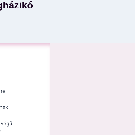
gházikó
rre
snek
 végül
mi