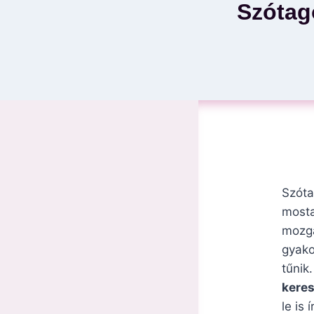
Szótag
Szóta
mosta
mozga
gyako
tűnik
kere
le is