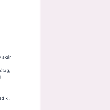
y akár
ótag,
l
d ki,