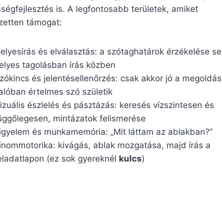
ségfejlesztés is. A legfontosabb területek, amiket
ezetten támogat:
elyesírás és elválasztás: a szótaghatárok érzékelése se
elyes tagolásban írás közben
zókincs és jelentésellenőrzés: csak akkor jó a megoldás
alóban értelmes szó születik
izuális észlelés és pásztázás: keresés vízszintesen és
üggőlegesen, mintázatok felismerése
igyelem és munkamemória: „Mit láttam az ablakban?”
inommotorika: kivágás, ablak mozgatása, majd írás a
eladatlapon (ez sok gyereknél
kulcs
)