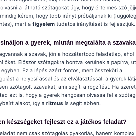
olvasni a látható szótagokat úgy, hogy értelmes szó jöjjö
n mindig kérem, hogy több irányt próbáljanak ki (függőle
intes), mert a
figyelem
tudatos irányítását is fejlesztjük.
csináljon a gyerek, miután megtalálta a szavaka
gvannak a szavak, jön a hozzátartozó feladatlap, ahol l
írni őket. Először szótagokra bontva kerülnek a papírra, u
 egyben. Ez a lépés azért fontos, mert összeköti a
golást a helyesírással és az elválasztással: a gyerek látj
sen szótagolt szavakat, ami segíti a rögzítést. Ha szere
ted azt is, hogy a gyerek hangosan olvassa fel a szótag
ybeírt alakot, így a
ritmus
is segít ebben.
en készségeket fejleszt ez a játékos feladat?
feladat nem csak szótagolás gyakorlás, hanem komplex