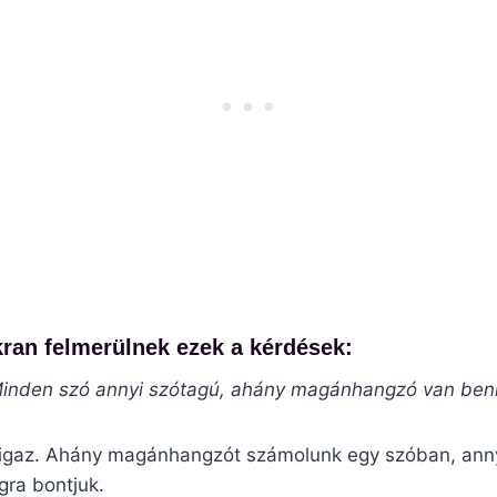
ran felmerülnek ezek a kérdések:
inden szó annyi szótagú, ahány magánhangzó van ben
 igaz. Ahány magánhangzót számolunk egy szóban, ann
gra bontjuk.