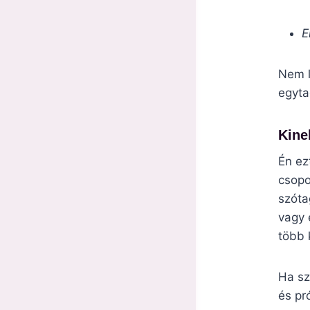
E
Nem l
egyta
Kine
Én ez
csopo
szóta
vagy 
több 
Ha sz
és pr