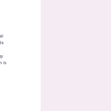
al
és
gy
n is