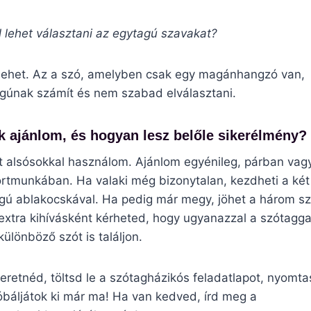
l lehet választani az egytagú szavakat?
ehet. Az a szó, amelyben csak egy magánhangzó van,
gúnak számít és nem szabad elválasztani.
k ajánlom, és hogyan lesz belőle sikerélmény?
t alsósokkal használom. Ajánlom egyénileg, párban vag
rtmunkában. Ha valaki még bizonytalan, kezdheti a két
gú ablakocskával. Ha pedig már megy, jöhet a három sz
extra kihívásként kérheted, hogy ugyanazzal a szótagga
különböző szót is találjon.
eretnéd, töltsd le a szótagházikós feladatlapot, nyomtas
óbáljátok ki már ma! Ha van kedved, írd meg a