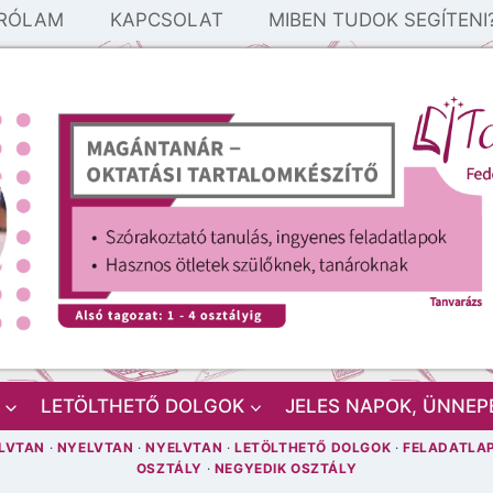
RÓLAM
KAPCSOLAT
MIBEN TUDOK SEGÍTENI
LETÖLTHETŐ DOLGOK
JELES NAPOK, ÜNNEP
LVTAN
·
NYELVTAN
·
NYELVTAN
·
LETÖLTHETŐ DOLGOK
·
FELADATLA
OSZTÁLY
·
NEGYEDIK OSZTÁLY