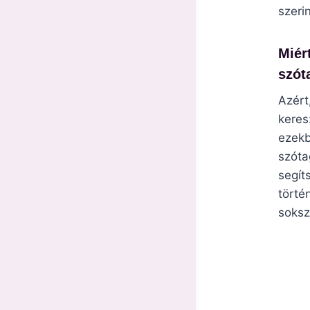
szer
Miér
szót
Azért
keres
ezekb
szóta
segít
törté
sokszo