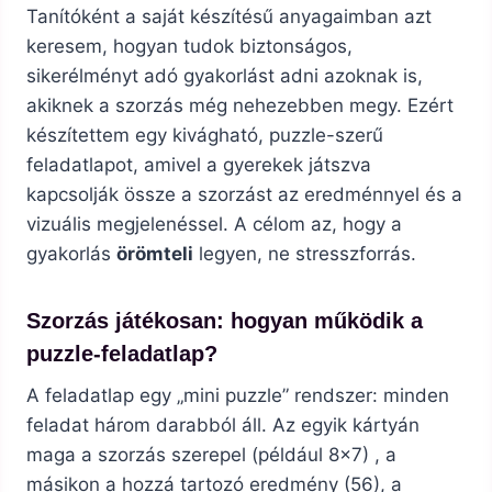
Tanítóként a saját készítésű anyagaimban azt
keresem, hogyan tudok biztonságos,
sikerélményt adó gyakorlást adni azoknak is,
akiknek a szorzás még nehezebben megy. Ezért
készítettem egy kivágható, puzzle-szerű
feladatlapot, amivel a gyerekek játszva
kapcsolják össze a szorzást az eredménnyel és a
vizuális megjelenéssel. A célom az, hogy a
gyakorlás
örömteli
legyen, ne stresszforrás.
Szorzás játékosan: hogyan működik a
puzzle-feladatlap?
A feladatlap egy „mini puzzle” rendszer: minden
feladat három darabból áll. Az egyik kártyán
maga a szorzás szerepel (például 8×7) , a
másikon a hozzá tartozó eredmény (56), a