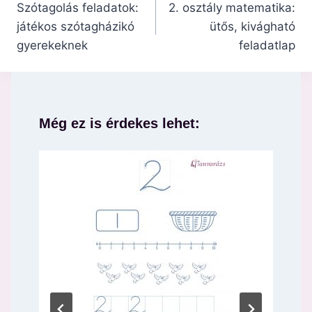
navigáció
Szótagolás feladatok:
2. osztály matematika:
játékos szótagházikó
ütős, kivágható
gyerekeknek
feladatlap
Még ez is érdekes lehet: