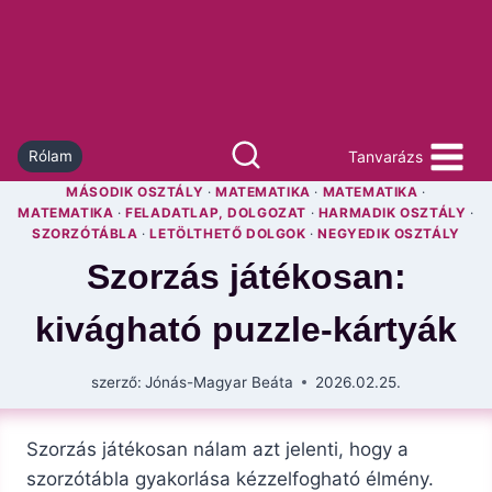
Skip
to
content
Tanvarázs
Rólam
MÁSODIK OSZTÁLY
·
MATEMATIKA
·
MATEMATIKA
·
MATEMATIKA
·
FELADATLAP, DOLGOZAT
·
HARMADIK OSZTÁLY
·
SZORZÓTÁBLA
·
LETÖLTHETŐ DOLGOK
·
NEGYEDIK OSZTÁLY
Szorzás játékosan:
kivágható puzzle-kártyák
szerző:
Jónás-Magyar Beáta
2026.02.25.
Szorzás játékosan nálam azt jelenti, hogy a
szorzótábla gyakorlása kézzelfogható élmény.