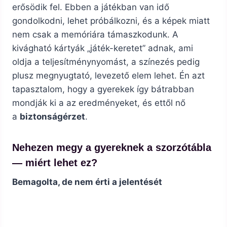
erősödik fel. Ebben a játékban van idő
gondolkodni, lehet próbálkozni, és a képek miatt
nem csak a memóriára támaszkodunk. A
kivágható kártyák „játék-keretet” adnak, ami
oldja a teljesítménynyomást, a színezés pedig
plusz megnyugtató, levezető elem lehet. Én azt
tapasztalom, hogy a gyerekek így bátrabban
mondják ki a az eredményeket, és ettől nő
a
biztonságérzet
.
Nehezen megy a gyereknek a szorzótábla
— miért lehet ez?
Bemagolta, de nem érti a jelentését