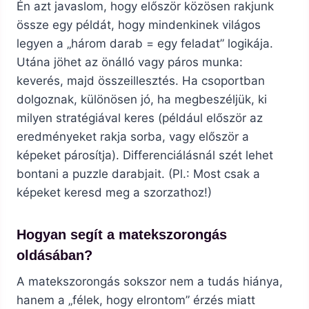
Én azt javaslom, hogy először közösen rakjunk
össze egy példát, hogy mindenkinek világos
legyen a „három darab = egy feladat” logikája.
Utána jöhet az önálló vagy páros munka:
keverés, majd összeillesztés. Ha csoportban
dolgoznak, különösen jó, ha megbeszéljük, ki
milyen stratégiával keres (például először az
eredményeket rakja sorba, vagy először a
képeket párosítja). Differenciálásnál szét lehet
bontani a puzzle darabjait. (Pl.: Most csak a
képeket keresd meg a szorzathoz!)
Hogyan segít a matekszorongás
oldásában?
A matekszorongás sokszor nem a tudás hiánya,
hanem a „félek, hogy elrontom” érzés miatt