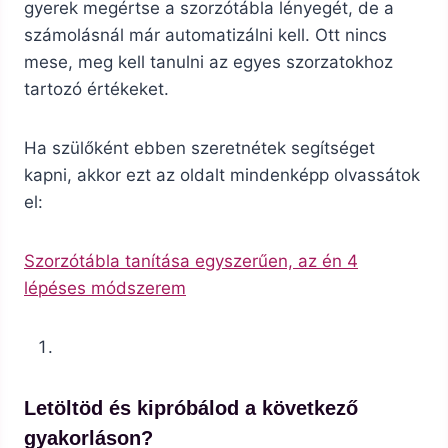
gyerek megértse a szorzótábla lényegét, de a
számolásnál már automatizálni kell. Ott nincs
mese, meg kell tanulni az egyes szorzatokhoz
tartozó értékeket.
Ha szülőként ebben szeretnétek segítséget
kapni, akkor ezt az oldalt mindenképp olvassátok
el:
Szorzótábla tanítása egyszerűen, az én 4
lépéses módszerem
Letöltöd és kipróbálod a következő
gyakorláson?