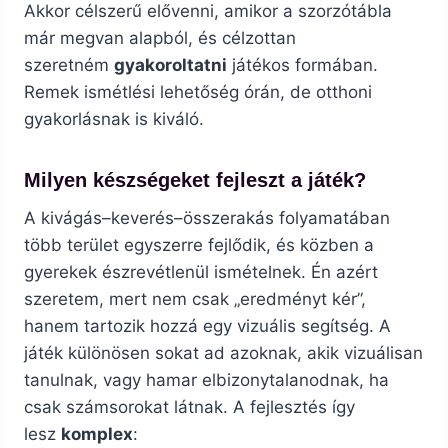
Akkor célszerű elővenni, amikor a szorzótábla
már megvan alapból, és célzottan
szeretném
gyakoroltatni
játékos formában.
Remek ismétlési lehetőség órán, de otthoni
gyakorlásnak is kiváló.
Milyen készségeket fejleszt a játék?
A kivágás–keverés–összerakás folyamatában
több terület egyszerre fejlődik, és közben a
gyerekek észrevétlenül ismételnek. Én azért
szeretem, mert nem csak „eredményt kér”,
hanem tartozik hozzá egy vizuális segítség. A
játék különösen sokat ad azoknak, akik vizuálisan
tanulnak, vagy hamar elbizonytalanodnak, ha
csak számsorokat látnak. A fejlesztés így
lesz
komplex
: