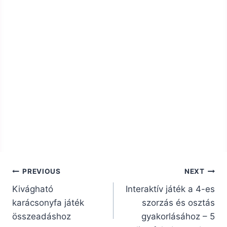
Bejegyzés
PREVIOUS
NEXT
navigáció
Kivágható
Interaktív játék a 4-es
karácsonyfa játék
szorzás és osztás
összeadáshoz
gyakorlásához – 5