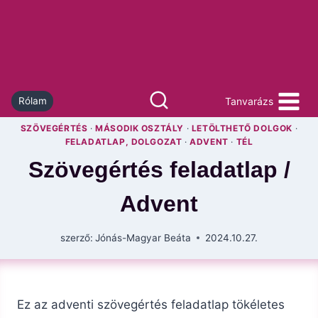
Skip
to
content
Tanvarázs
Rólam
SZÖVEGÉRTÉS
·
MÁSODIK OSZTÁLY
·
LETÖLTHETŐ DOLGOK
·
FELADATLAP, DOLGOZAT
·
ADVENT
·
TÉL
Szövegértés feladatlap /
Advent
szerző:
Jónás-Magyar Beáta
2024.10.27.
Ez az adventi szövegértés feladatlap tökéletes