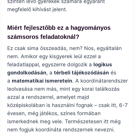
szinten lévő gyerekek számára egyaránt
megfelelő kihívást jelent.
Miért fejlesztőbb ez a hagyományos
számsoros feladatoknál?
Ez csak sima összeadás, nem? Nos, egyáltalán
nem. Amikor egy kisgyerek leül ezzel a
feladatlappal, egyszerre dolgozik a
logikus
gondolkodásán
, a
térbeli tájékozódásán
és
a
matematikai ismeretein
. A koordinátarendszer
leolvasása nem más, mint egy korai találkozás
azzal a rendszerrel, amelyet majd
középiskolában is használni fognak – csak itt, 6-7
évesen, még játékos, színes formában
ismerkednek meg vele. Természetesen itt még
nem fogjuk koordináta rendszernek nevezni.