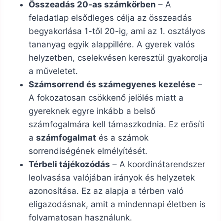
Összeadás 20-as számkörben
– A
feladatlap elsődleges célja az összeadás
begyakorlása 1-től 20-ig, ami az 1. osztályos
tananyag egyik alappillére. A gyerek valós
helyzetben, cselekvésen keresztül gyakorolja
a műveletet.
Számsorrend és számegyenes kezelése
–
A fokozatosan csökkenő jelölés miatt a
gyereknek egyre inkább a belső
számfogalmára kell támaszkodnia. Ez erősíti
a
számfogalmat
és a számok
sorrendiségének elmélyítését.
Térbeli tájékozódás
– A koordinátarendszer
leolvasása valójában irányok és helyzetek
azonosítása. Ez az alapja a térben való
eligazodásnak, amit a mindennapi életben is
folyamatosan használunk.