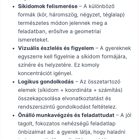
Síkidomok felismerése
– A különböző
formák (kör, háromszög, négyzet, téglalap)
természetes módon jelennek meg a
feladatban, erősítve a geometriai
ismereteket.
Vizuális észlelés és figyelem
– A gyereknek
egyszerre kell figyelnie a síkidom formájára,
színére és helyzetére. Ez komoly
koncentrációt igényel.
Logikus gondolkodás
– Az összetartozó
elemek (síkidom + koordináta + számítás)
összekapcsolása elvonatkoztatást és
rendszerszintű gondolkodást feltételez.
Önálló munkavégzés és feladattudat
– A jól
tagolt, fokozatos nehézségű feladatlap
önbizalmat ad: a gyerek látja, hogy haladni