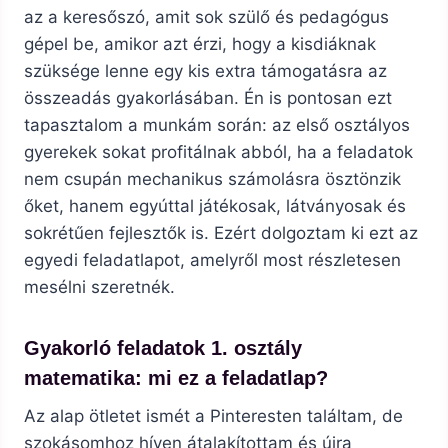
az a keresőszó, amit sok szülő és pedagógus
gépel be, amikor azt érzi, hogy a kisdiáknak
szüksége lenne egy kis extra támogatásra az
összeadás gyakorlásában. Én is pontosan ezt
tapasztalom a munkám során: az első osztályos
gyerekek sokat profitálnak abból, ha a feladatok
nem csupán mechanikus számolásra ösztönzik
őket, hanem egyúttal játékosak, látványosak és
sokrétűen fejlesztők is. Ezért dolgoztam ki ezt az
egyedi feladatlapot, amelyről most részletesen
mesélni szeretnék.
Gyakorló feladatok 1. osztály
matematika: mi ez a feladatlap?
Az alap ötletet ismét a Pinteresten találtam, de
szokásomhoz híven átalakítottam és újra