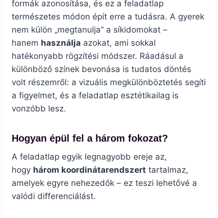
formák azonosítása, és ez a feladatlap
természetes módon épít erre a tudásra. A gyerek
nem külön „megtanulja” a síkidomokat –
hanem
használja
azokat, ami sokkal
hatékonyabb rögzítési módszer. Ráadásul a
különböző színek bevonása is tudatos döntés
volt részemről: a vizuális megkülönböztetés segíti
a figyelmet, és a feladatlap esztétikailag is
vonzóbb lesz.
Hogyan épül fel a három fokozat?
A feladatlap egyik legnagyobb ereje az,
hogy
három koordinátarendszert
tartalmaz,
amelyek egyre nehezedők – ez teszi lehetővé a
valódi differenciálást.