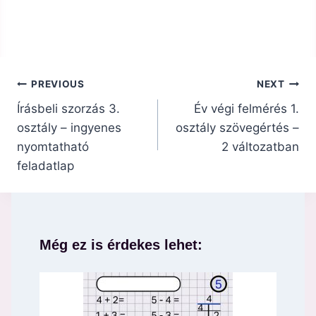
Bejegyzés
PREVIOUS
NEXT
navigáció
Írásbeli szorzás 3.
Év végi felmérés 1.
osztály – ingyenes
osztály szövegértés –
nyomtatható
2 változatban
feladatlap
Még ez is érdekes lehet: