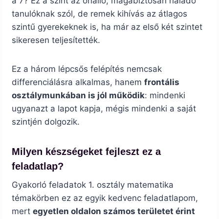
a 7? Ez a szint az önálló, magabiztosan haladó
tanulóknak szól, de remek kihívás az átlagos
szintű gyerekeknek is, ha már az első két szintet
sikeresen teljesítették.
Ez a három lépcsős felépítés nemcsak
differenciálásra alkalmas, hanem
frontális
osztálymunkában is jól működik
: mindenki
ugyanazt a lapot kapja, mégis mindenki a saját
szintjén dolgozik.
Milyen készségeket fejleszt ez a
feladatlap?
Gyakorló feladatok 1. osztály matematika
témakörben ez az egyik kedvenc feladatlapom,
mert
egyetlen oldalon számos területet érint