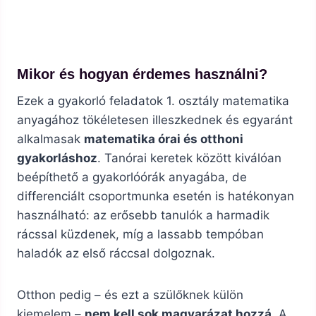
Mikor és hogyan érdemes használni?
Ezek a gyakorló feladatok 1. osztály matematika
anyagához tökéletesen illeszkednek és egyaránt
alkalmasak
matematika órai és otthoni
gyakorláshoz
. Tanórai keretek között kiválóan
beépíthető a gyakorlóórák anyagába, de
differenciált csoportmunka esetén is hatékonyan
használható: az erősebb tanulók a harmadik
rácssal küzdenek, míg a lassabb tempóban
haladók az első ráccsal dolgoznak.
Otthon pedig – és ezt a szülőknek külön
kiemelem –
nem kell sok magyarázat hozzá
. A