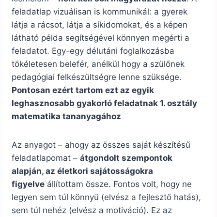
feladatlap vizuálisan is kommunikál: a gyerek
látja a rácsot, látja a síkidomokat, és a képen
látható példa segítségével könnyen megérti a
feladatot. Egy-egy délutáni foglalkozásba
tökéletesen belefér, anélkül hogy a szülőnek
pedagógiai felkészültségre lenne szüksége.
Pontosan ezért tartom ezt az egyik
leghasznosabb gyakorló feladatnak 1. osztály
matematika tananyagához
Az anyagot – ahogy az összes saját készítésű
feladatlapomat –
átgondolt szempontok
alapján, az életkori sajátosságokra
figyelve
állítottam össze. Fontos volt, hogy ne
legyen sem túl könnyű (elvész a fejlesztő hatás),
sem túl nehéz (elvész a motiváció). Ez az