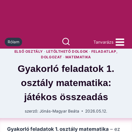
Skip
to
content
Tanvarázs
Rólam
ELSŐ OSZTÁLY
·
LETÖLTHETŐ DOLGOK
·
FELADATLAP,
DOLGOZAT
·
MATEMATIKA
Gyakorló feladatok 1.
osztály matematika:
játékos összeadás
szerző:
Jónás-Magyar Beáta
2026.05.12.
Gyakorló feladatok 1. osztály matematika
– ez