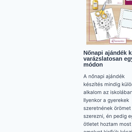
Nőnapi ajándék k
varázslatosan eg
módon
A nőnapi ajándék
készítés mindig kül
alkalom az iskolában
Ilyenkor a gyerekek
szeretnének örömet
szerezni, én pedig e
ötletet hoztam most