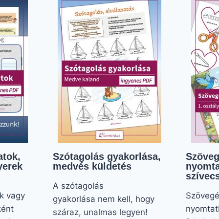
atok,
Szótagolás gyakorlása,
Szöveg
yerek
medvés küldetés
nyomta
szívec
A szótagolás
k vagy
Szövegér
gyakorlása nem kell, hogy
ként
nyomtat
száraz, unalmas legyen!