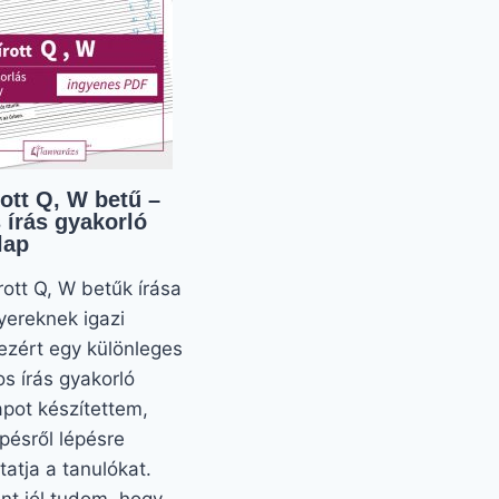
ott Q, W betű –
 írás gyakorló
lap
rott Q, W betűk írása
yereknek igazi
 ezért egy különleges
os írás gyakorló
apot készítettem,
pésről lépésre
tatja a tanulókat.