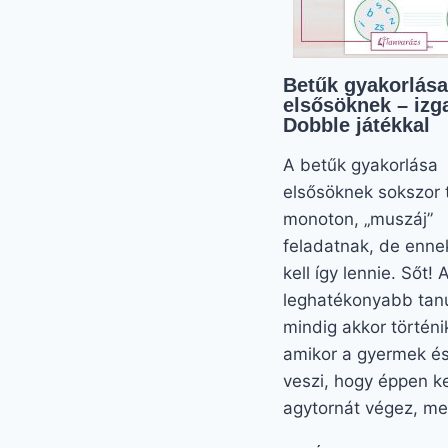
Betűk gyakorlása
elsősöknek – izg
Dobble játékkal
A betűk gyakorlása
elsősöknek sokszor 
monoton, „muszáj”
feladatnak, de enn
kell így lennie. Sőt! 
leghatékonyabb tan
mindig akkor történi
amikor a gyermek é
veszi, hogy éppen 
agytornát végez, m