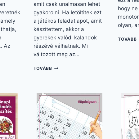
ezt a fe
an
amit csak unalmasan lehet
hogy ne 
zeretnék
gyakorolni. Ha letöltitek ezt
monoton
 amely
a játékos feladatlapot, amit
olyan, 
thatja,
készítettem, akkor a
a
gyerekek valódi kalandok
TOVÁBB
. Az
részévé válhatnak. Mi
változott meg az…
TULAJDONNEVEK
TOVÁBB
FAJTÁI:
IZGALMAS
GYAKORLÓ
FELADATOK
KIS
NYOMOZÓKNAK
Ó,