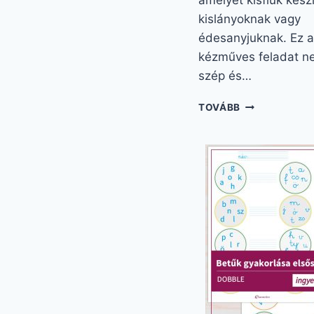
amelyet kisfiúk kész
kislányoknak vagy
édesanyjuknak. Ez a
kézműves feladat n
szép és…
NŐNAPI
TOVÁBB
AJÁNDÉK
KÉSZÍTÉS
VARÁZSLATO
EGYSZERŰ
MÓDON