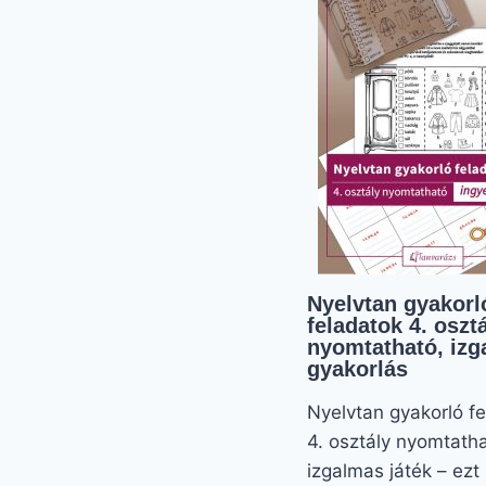
MEG
AKAR
OLDANI
Nyelvtan gyakorl
feladatok 4. oszt
nyomtatható, iz
gyakorlás
Nyelvtan gyakorló f
4. osztály nyomtatha
izgalmas játék – ez