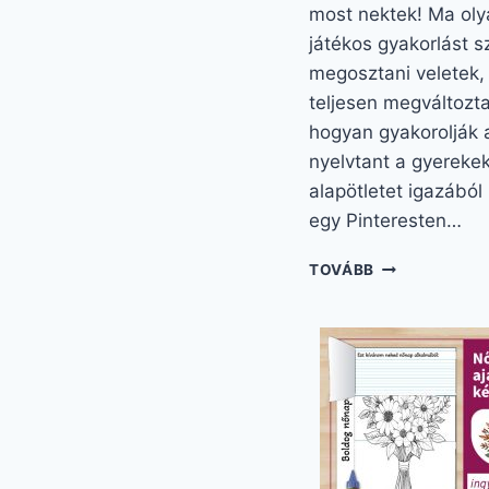
most nektek! Ma oly
játékos gyakorlást s
megosztani veletek,
teljesen megváltozta
hogyan gyakorolják 
nyelvtant a gyerekek
alapötletet igazából
egy Pinteresten…
NYELVTAN
TOVÁBB
GYAKORLÓ
FELADATOK
4.
OSZTÁLY
NYOMTATHAT
IZGALMAS
GYAKORLÁS