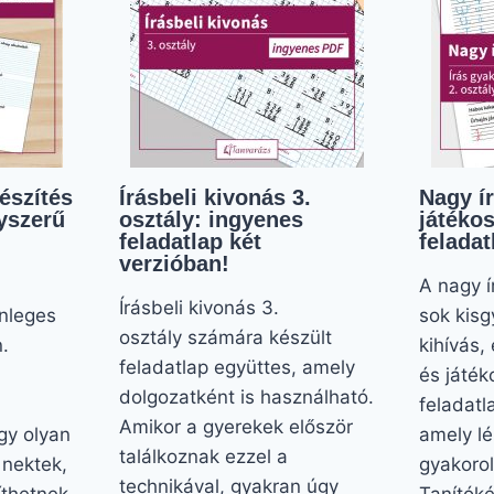
észítés
Írásbeli kivonás 3.
Nagy ír
yszerű
osztály: ingyenes
játékos
feladatlap két
feladat
verzióban!
A nagy í
Írásbeli kivonás 3.
önleges
sok kisg
osztály számára készült
.
kihívás,
feladatlap együttes, amely
és játék
dolgozatként is használható.
feladatl
Amikor a gyerekek először
gy olyan
amely lé
találkoznak ezzel a
 nektek,
gyakorol
technikával, gyakran úgy