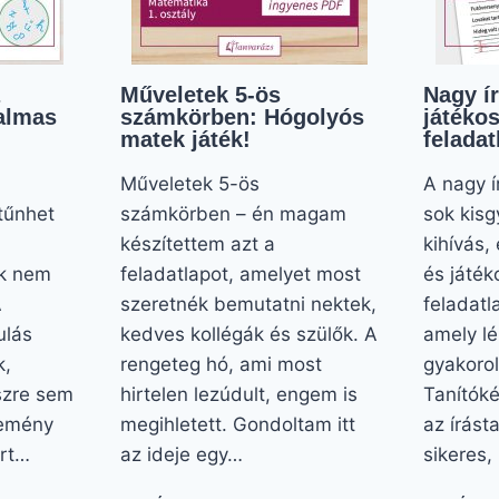
Műveletek 5-ös
Nagy ír
almas
számkörben: Hógolyós
játékos
matek játék!
feladat
Műveletek 5-ös
A nagy í
tűnhet
számkörben – én magam
sok kisg
készítettem azt a
kihívás,
ek nem
feladatlapot, amelyet most
és játék
A
szeretnék bemutatni nektek,
feladatl
ulás
kedves kollégák és szülők. A
amely lé
k,
rengeteg hó, ami most
gyakorol
szre sem
hirtelen lezúdult, engem is
Tanítóké
kemény
megihletett. Gondoltam itt
az írást
ert…
az ideje egy…
sikeres,