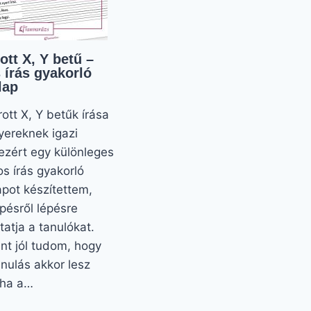
ott X, Y betű –
 írás gyakorló
lap
rott X, Y betűk írása
yereknek igazi
 ezért egy különleges
os írás gyakorló
apot készítettem,
pésről lépésre
tatja a tanulókat.
nt jól tudom, hogy
anulás akkor lesz
 ha a…