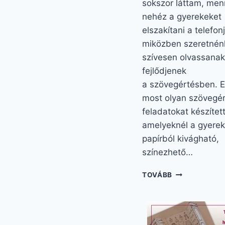
sokszor láttam, men
nehéz a gyerekeket
elszakítani a telefonj
miközben szeretnén
szívesen olvassanak
fejlődjenek
a szövegértésben. E
most olyan szövegé
feladatokat készítet
amelyeknél a gyere
papírból kivágható,
színezhető…
SZÖVEGÉRTŐ
TOVÁBB
FELADATOK,
AMIKET
MINDEN
GYEREK