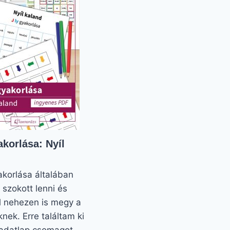
akorlása: Nyíl
yakorlása általában
szokott lenni és
l nehezen is megy a
nek. Erre találtam ki