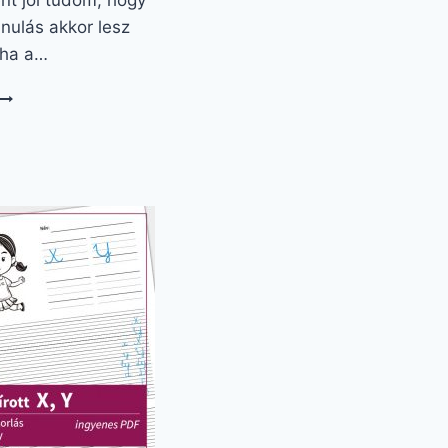
nt jól tudom, hogy
anulás akkor lesz
 ha a…
NAGY
ÍROTT
,
W
BETŰ
JÁTÉKOS
ÍRÁS
GYAKORLÓ
FELADATLAP