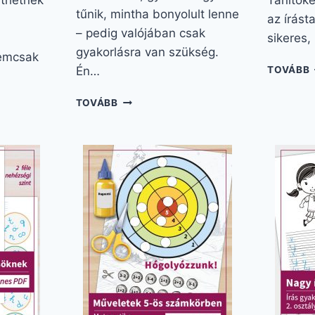
íthetnek
Tanítóké
tűnik, mintha bonyolult lenne
az írást
– pedig valójában csak
sikeres,
gyakorlásra van szükség.
emcsak
Én…
TOVÁBB
Q
ÍRÁSBELI
TOVÁBB
KIVONÁS
3.
–
OSZTÁLY:
SAN
INGYENES
FELADATLAP
KÉT
VERZIÓBAN!