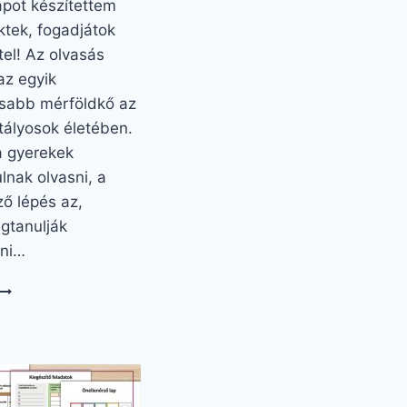
apot készítettem
ktek, fogadjátok
tel! Az olvasás
az egyik
osabb mérföldkő az
tályosok életében.
a gyerekek
nak olvasni, a
ő lépés az,
gtanulják
ni…
SZÖVEGÉRTÉS
.
OSZTÁLY
NYOMTATHATÓ,
SZÍVECSKÉS
KALAND