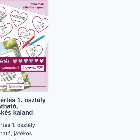
értés 1. osztály
tható,
skés kaland
tés 1. osztály
ható, játékos