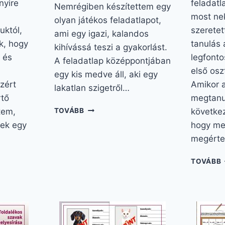
nyire
feladatl
Nemrégiben készítettem egy
most ne
olyan játékos feladatlapot,
uktól,
szeretet
ami egy igazi, kalandos
k, hogy
tanulás 
kihívássá teszi a gyakorlást.
 és
legfont
A feladatlap középpontjában
első osz
egy kis medve áll, aki egy
zért
Amikor 
lakatlan szigetről…
rtő
megtanul
SZÓTAGOLÁS
tem,
TOVÁBB
következ
GYAKORLÁSA,
kek egy
hogy me
MEDVÉS
megérte
KÜLDETÉS
TOVÁBB
1