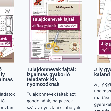
ó
Tulajdonnevek fajtái:
J ly gy
ály
izgalmas gyakorló
kaland
galmas
feladatok kis
nyomozóknak
A j ly g
unalmas 
eladatok
Tulajdonnevek fajtái: azt
ráadásu
tó,
gondolnánk, hogy ezek
gyerekek
t hoztam
száraz nyelvtani szabályok,