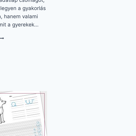
ladatlap csomagot,
legyen a gyakorlás
, hanem valami
amit a gyerekek…
J
LY
GYAKORLÁSA:
NYÍL
KALAND