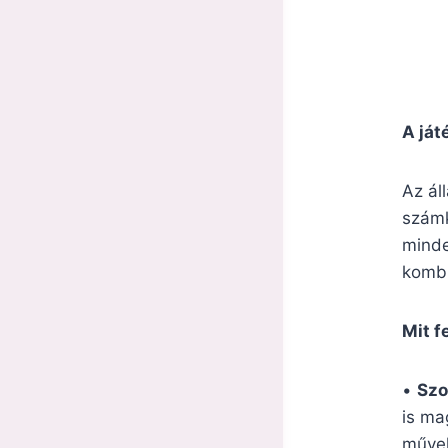
A ját
Az ál
számk
minde
kombi
Mit f
•
Szo
is ma
művel