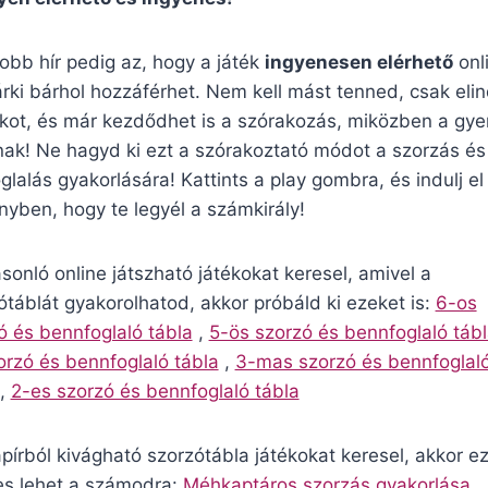
jobb hír pedig az, hogy a játék
ingyenesen elérhető
onl
árki bárhol hozzáférhet. Nem kell mást tenned, csak elin
ékot, és már kezdődhet is a szórakozás, miközben a gye
nak! Ne hagyd ki ezt a szórakoztató módot a szorzás és
glalás gyakorlására! Kattints a play gombra, és indulj el
nyben, hogy te legyél a számkirály!
sonló online játszható játékokat keresel, amivel a
ótáblát gyakorolhatod, akkor próbáld ki ezeket is:
6-os
ó és bennfoglaló tábla
,
5-ös szorzó és bennfoglaló táb
orzó és bennfoglaló tábla
,
3-mas szorzó és bennfoglal
,
2-es szorzó és bennfoglaló tábla
pírból kivágható szorzótábla játékokat keresel, akkor ez
s lehet a számodra:
Méhkaptáros szorzás gyakorlása
,