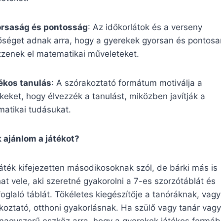
rsaság és pontosság
: Az időkorlátok és a verseny
őséget adnak arra, hogy a gyerekek gyorsan és pontosa
zenek el matematikai műveleteket.
ékos tanulás
: A szórakoztató formátum motiválja a
keket, hogy élvezzék a tanulást, miközben javítják a
atikai tudásukat.
 ajánlom a játékot?
játék kifejezetten másodikosoknak szól, de bárki más is
hat vele, aki szeretné gyakorolni a 7-es szorzótáblát és
oglaló táblát. Tökéletes kiegészítője a tanóráknak, vag
koztató, otthoni gyakorlásnak. Ha szülő vagy tanár vagy
 nagyszerű eszköz arra, hogy a gyerekek játékos formá