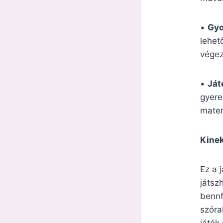
•
Gyo
lehet
végez
•
Ját
gyere
matem
Kinek
Ez a 
játsz
bennf
szóra
játék