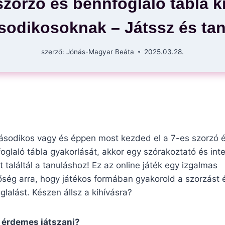
szorzó és bennfoglaló tábla k
odikosoknak – Játssz és tan
szerző:
Jónás-Magyar Beáta
2025.03.28.
sodikos vagy és éppen most kezded el a 7-es szorzó 
oglaló tábla gyakorlását, akkor egy szórakoztató és inte
 találtál a tanuláshoz! Ez az online játék egy izgalmas
őség arra, hogy játékos formában gyakorold a szorzást 
glalást. Készen állsz a kihívásra?
 érdemes játszani?