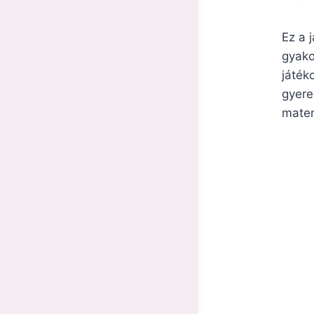
Ez a 
gyako
játék
gyere
matem