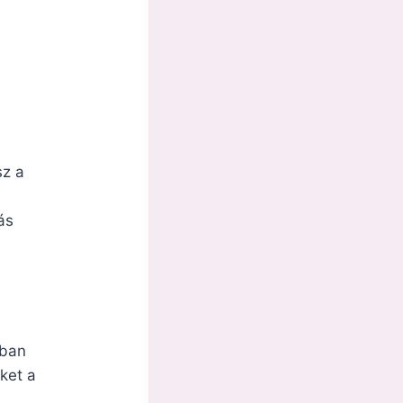
sz a
ás
sban
ket a