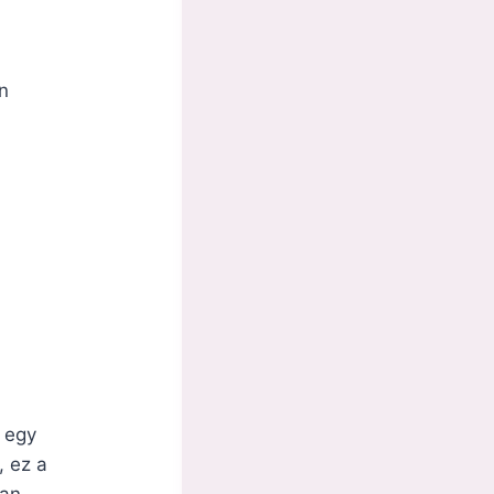
n
y egy
, ez a
ban