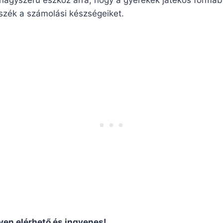
sszék a számolási készségeiket.
en elérhető és ingyenes!