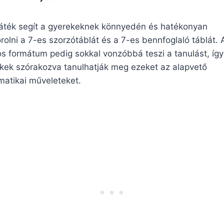
játék segít a gyerekeknek könnyedén és hatékonyan
rolni a 7-es szorzótáblát és a 7-es bennfoglaló táblát. 
os formátum pedig sokkal vonzóbbá teszi a tanulást, így
kek szórakozva tanulhatják meg ezeket az alapvető
atikai műveleteket.