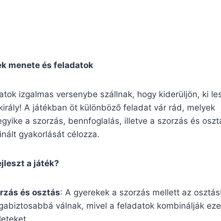
ék menete és feladatok
latok izgalmas versenybe szállnak, hogy kiderüljön, ki le
irály! A játékban öt különböző feladat vár rád, melyek
gyike a szorzás, bennfoglalás, illetve a szorzás és oszt
nált gyakorlását célozza.
ejleszt a játék?
rzás és osztás
: A gyerekek a szorzás mellett az osztá
gabiztosabbá válnak, mivel a feladatok kombinálják eze
eteket.