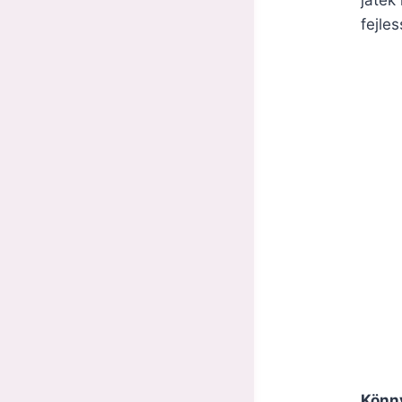
fejle
Könny