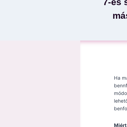
7-es 
más
Ha má
bennf
módot
lehet
benfo
Miért