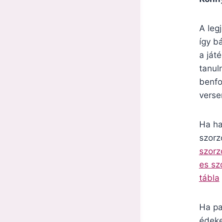
A leg
így b
a ját
tanul
benfo
verse
Ha ha
szorz
szorz
es sz
tábla
Ha pa
édeke