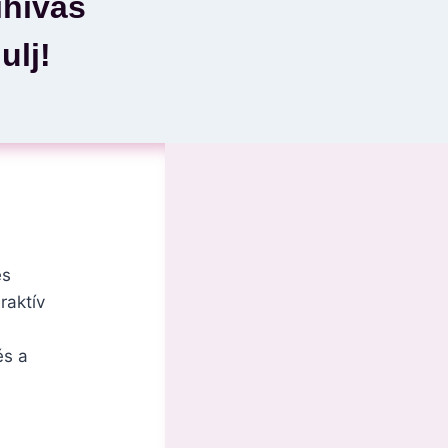
ihívás
ulj!
és
raktív
és a