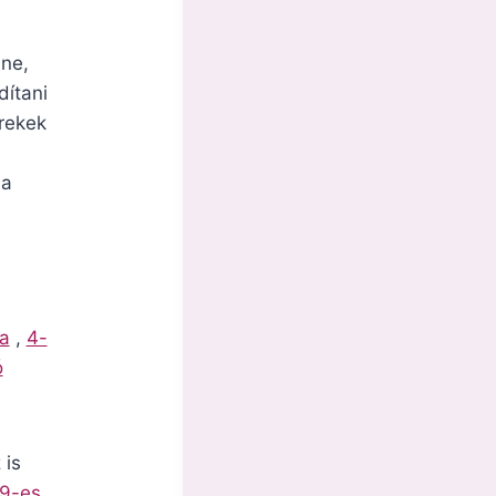
ine,
dítani
rekek
 a
la
,
4-
ó
 is
9-es